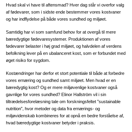
Hvad skal vi have til aftensmad? Hver dag står vi overfor valg
af fødevarer, som i sidste ende bestemmer vores kostvaner
og har indflydelse på både vores sundhed og miljøet.
Samtidig har vi som samfund behov for at overgå til mere
bæredygtige fødevaresystemer. Produktionen af vores
fødevarer belaster i høj grad miljøet, og halvdelen af verdens
befolkning lever på en ubalanceret kost, som er forbundet med
øget risiko for sygdom.
Kostændringer har derfor et stort potentiale til både at forbedre
vores ernæring og sundhed samt miljøet. Men hvad er en
bæredygtig kost? Og er mere miljøvenlige kostvaner også
gavnlige for vores sundhed? Elinor Hallström vil i sin
tiltrædelsesforelæsning tale om forskningsfeltet ”sustainable
nutrition”, hvor metoder og data fra ernærings- og
miljøvidenskab kombineres for at opnå en bedre forståelse af,
hvad bæredygtige kostvaner betyder i praksis.