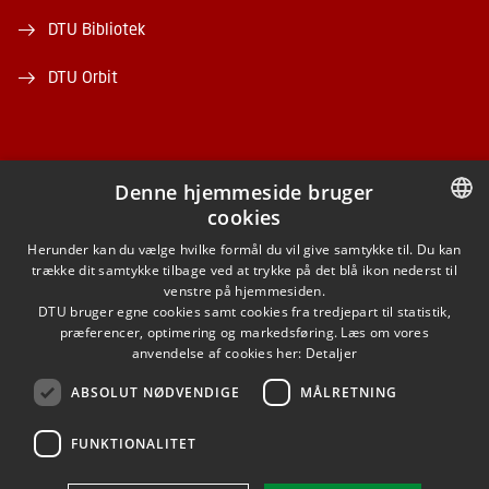
DTU Bibliotek
DTU Orbit
Denne hjemmeside bruger
cookies
FACEBOOK
DANISH
Herunder kan du vælge hvilke formål du vil give samtykke til. Du kan
trække dit samtykke tilbage ved at trykke på det blå ikon nederst til
INSTAGRAM
DANISH
venstre på hjemmesiden.
DTU bruger egne cookies samt cookies fra tredjepart til statistik,
ENGLISH
præferencer, optimering og markedsføring. Læs om vores
LINKEDIN
anvendelse af cookies her:
Detaljer
ABSOLUT NØDVENDIGE
MÅLRETNING
YOUTUBE
FUNKTIONALITET