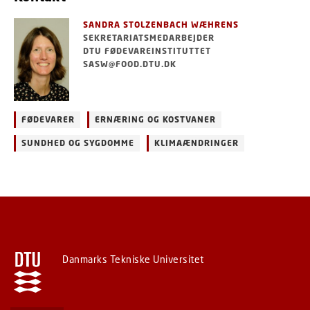
SANDRA STOLZENBACH WÆHRENS
SEKRETARIATSMEDARBEJDER
DTU FØDEVAREINSTITUTTET
SASW@FOOD.DTU.DK
FØDEVARER
ERNÆRING OG KOSTVANER
SUNDHED OG SYGDOMME
KLIMAÆNDRINGER
Danmarks Tekniske Universitet