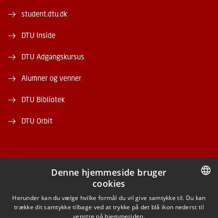
student.dtu.dk
DTU Inside
DTU Adgangskursus
Alumner og venner
DTU Bibliotek
DTU Orbit
Denne hjemmeside bruger
cookies
FACEBOOK
DANISH
Herunder kan du vælge hvilke formål du vil give samtykke til. Du kan
trække dit samtykke tilbage ved at trykke på det blå ikon nederst til
INSTAGRAM
DANISH
venstre på hjemmesiden.