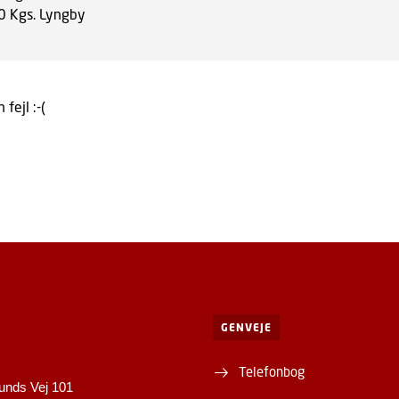
0
Kgs. Lyngby
 fejl :-(
GENVEJE
Telefonbog
unds Vej 101