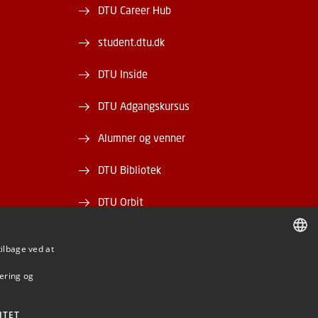
DTU Career Hub
student.dtu.dk
DTU Inside
DTU Adgangskursus
Alumner og venner
DTU Bibliotek
DTU Orbit
tilbage ved at
DANISH
mering og
DANISH
ENGLISH
ITET
BE