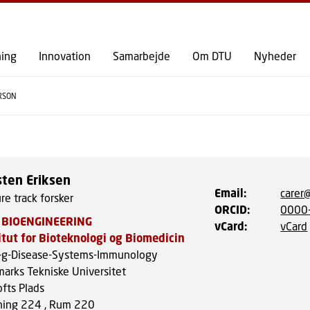
GÅ TIL PRIMÆRT INDHOLD (TRYK ENTER).
ning
Innovation
Samarbejde
Om DTU
Nyheder
RSON
sten Eriksen
Email
:
carer
re track forsker
ORCID
:
0000
 BIOENGINEERING
vCard
:
vCard
itut for Bioteknologi og Biomedicin
g-Disease-Systems-Immunology
arks Tekniske Universitet
ofts Plads
ing 224 , Rum 220