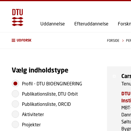
Uddannelse
Efteruddannelse
Forsk
UDFORSK
FORSIDE
PE
Vælg indholdstype
Car
Profil
-
DTU BIOENGINEERING
Tenu
DTU
Publikationsliste, DTU Orbit
Inst
Publikationsliste, ORCID
MBT-
Aktiviteter
Danm
Sølt
Projekter
Bygn