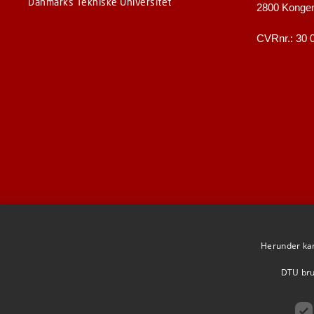
Danmarks Tekniske Universitet
2800 Konge
CVRnr.: 30 
Herunder kan 
DTU brug
F