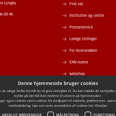
ns Lyngby
Find vej
06 09 46
Institutter og centre
Presseservice
Ledige stillinger
For leverandører
EAN numre
Webshop
Denne hjemmeside bruger cookies
DTU Serviceportal
du vælge hvilke formål du vil give samtykke til. Du kan trække dit samtykke 
trykke på det blå ikon nederst til venstre på hjemmesiden.
er egne cookies samt cookies fra tredjepart til statistik, præferencer, opti
markedsføring. Læs om vores anvendelse af cookies her:
Detaljer
ABSOLUT NØDVENDIGE
MÅLRETNING
FUNKTIONAL
ACEBOOK
INSTAGRAM
LINKEDIN
YOUTU