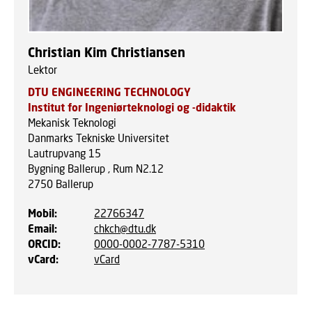
Christian Kim Christiansen
Lektor
DTU ENGINEERING TECHNOLOGY
Institut for Ingeniørteknologi og -didaktik
Mekanisk Teknologi
Danmarks Tekniske Universitet
Lautrupvang 15
Bygning Ballerup , Rum N2.12
2750
Ballerup
Mobil
:
22766347
Email
:
chkch@dtu.dk
ORCID
:
0000-0002-7787-5310
vCard
:
vCard