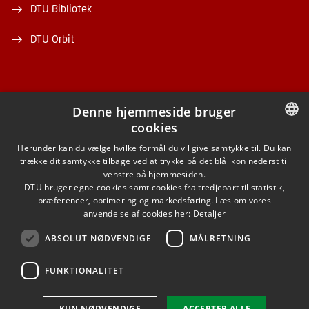
DTU Bibliotek
DTU Orbit
Denne hjemmeside bruger
cookies
FACEBOOK
DANISH
Herunder kan du vælge hvilke formål du vil give samtykke til. Du kan
trække dit samtykke tilbage ved at trykke på det blå ikon nederst til
INSTAGRAM
DANISH
venstre på hjemmesiden.
DTU bruger egne cookies samt cookies fra tredjepart til statistik,
ENGLISH
præferencer, optimering og markedsføring. Læs om vores
LINKEDIN
anvendelse af cookies her:
Detaljer
ABSOLUT NØDVENDIGE
MÅLRETNING
YOUTUBE
FUNKTIONALITET
Brug af personoplysninger
KUN NØDVENDIGE
ACCEPTER ALLE