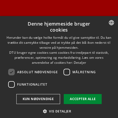
Denne hjemmeside bruger
cookies
FACEBOOK
DANISH
Herunder kan du vælge hvilke formål du vil give samtykke til. Du kan
trække dit samtykke tilbage ved at trykke på det blå ikon nederst til
INSTAGRAM
DANISH
venstre på hjemmesiden.
DTU bruger egne cookies samt cookies fra tredjepart til statistik,
ENGLISH
præferencer, optimering og markedsføring. Læs om vores
LINKEDIN
anvendelse af cookies her:
Detaljer
ABSOLUT NØDVENDIGE
MÅLRETNING
YOUTUBE
FUNKTIONALITET
Brug af personoplysninger
KUN NØDVENDIGE
ACCEPTER ALLE
Cookieoversigt
Tilgængelighedserklæring
VIS DETALJER