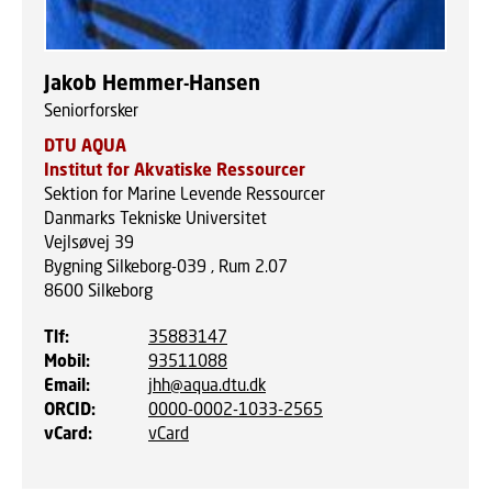
Jakob Hemmer-Hansen
Seniorforsker
DTU AQUA
Institut for Akvatiske Ressourcer
Sektion for Marine Levende Ressourcer
Danmarks Tekniske Universitet
Vejlsøvej 39
Bygning Silkeborg-039 , Rum 2.07
8600
Silkeborg
Tlf
:
35883147
Mobil
:
93511088
Email
:
jhh@aqua.dtu.dk
ORCID
:
0000-0002-1033-2565
vCard
:
vCard