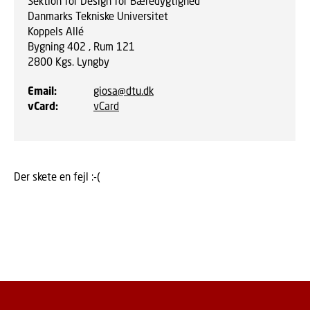
Sektion for Design for Bæredygtighed
Danmarks Tekniske Universitet
Koppels Allé
Bygning 402 , Rum 121
2800
Kgs. Lyngby
Email
:
giosa@dtu.dk
vCard
:
vCard
Der skete en fejl :-(