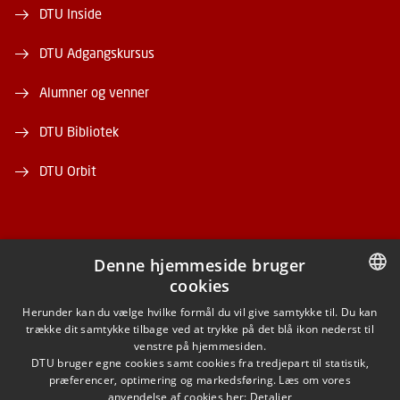
DTU Inside
DTU Adgangskursus
Alumner og venner
DTU Bibliotek
DTU Orbit
Denne hjemmeside bruger
cookies
FACEBOOK
DANISH
Herunder kan du vælge hvilke formål du vil give samtykke til. Du kan
trække dit samtykke tilbage ved at trykke på det blå ikon nederst til
INSTAGRAM
DANISH
venstre på hjemmesiden.
DTU bruger egne cookies samt cookies fra tredjepart til statistik,
ENGLISH
præferencer, optimering og markedsføring. Læs om vores
LINKEDIN
anvendelse af cookies her:
Detaljer