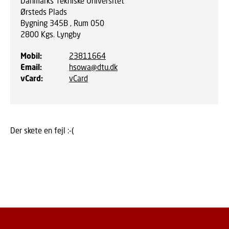
Danmarks Tekniske Universitet
Ørsteds Plads
Bygning 345B , Rum 050
2800
Kgs. Lyngby
Mobil
:
23811664
Email
:
hsowa@dtu.dk
vCard
:
vCard
Der skete en fejl :-(