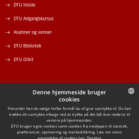
DTU Inside
DTU Adgangskursus
Alumner og venner
DTU Bibliotek
DTU Orbit
Denne hjemmeside bruger
cookies
FACEBOOK
DANISH
Herunder kan du vælge hvilke formål du vil give samtykke til. Du kan
trække dit samtykke tilbage ved at trykke på det blå ikon nederst til
INSTAGRAM
DANISH
venstre på hjemmesiden.
DTU bruger egne cookies samt cookies fra tredjepart til statistik,
ENGLISH
præferencer, optimering og markedsføring. Læs om vores
LINKEDIN
anvendelse af cookies her:
Detaljer