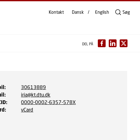
Kontakt
Dansk
English
Søg
DEL PÅ
il
:
30613889
il
:
iria@kt.dtu.dk
CID
:
0000-0002-6357-578X
rd
:
vCard