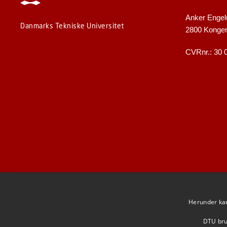
Anker Engel
Danmarks Tekniske Universitet
2800 Konge
CVRnr.: 30 
Herunder kan 
DTU brug