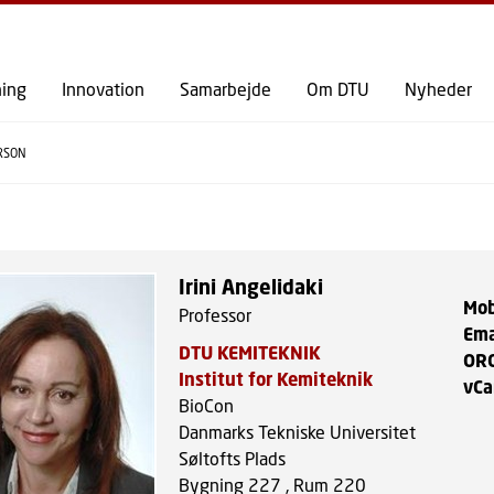
GÅ TIL PRIMÆRT INDHOLD (TRYK ENTER).
ning
Innovation
Samarbejde
Om DTU
Nyheder
RSON
Irini Angelidaki
Mob
Professor
Ema
DTU KEMITEKNIK
OR
Institut for Kemiteknik
vCa
BioCon
Danmarks Tekniske Universitet
Søltofts Plads
Bygning 227 , Rum 220