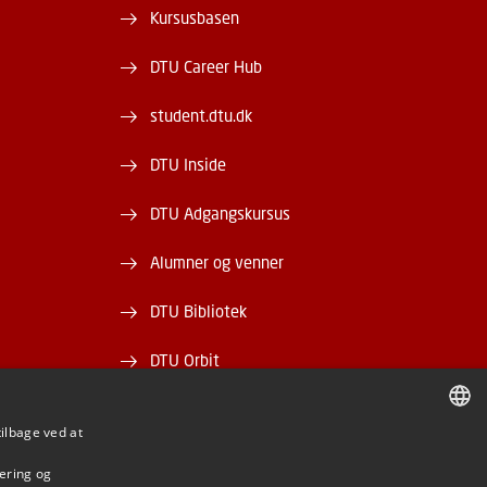
Kursusbasen
DTU Career Hub
student.dtu.dk
DTU Inside
DTU Adgangskursus
Alumner og venner
DTU Bibliotek
DTU Orbit
tilbage ved at
DANISH
mering og