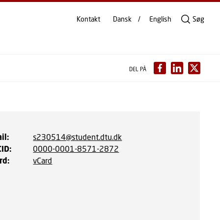
Kontakt
Dansk
English
Søg
DEL PÅ
il
:
s230514@student.dtu.dk
CID
:
0000-0001-8571-2872
rd
:
vCard