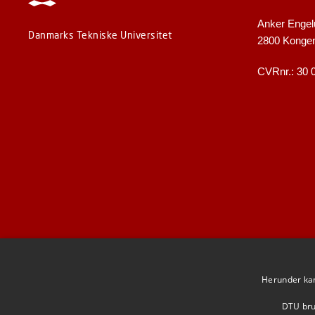
Anker Engel
Danmarks Tekniske Universitet
2800 Konge
CVRnr.: 30 
Herunder kan 
DTU brug