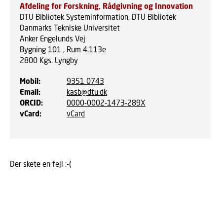
Afdeling for Forskning, Rådgivning og Innovation
DTU Bibliotek Systeminformation, DTU Bibliotek
Danmarks Tekniske Universitet
Anker Engelunds Vej
Bygning 101 , Rum 4.113e
2800
Kgs. Lyngby
Mobil
:
9351 0743
Email
:
kasb@dtu.dk
ORCID
:
0000-0002-1473-289X
vCard
:
vCard
Der skete en fejl :-(