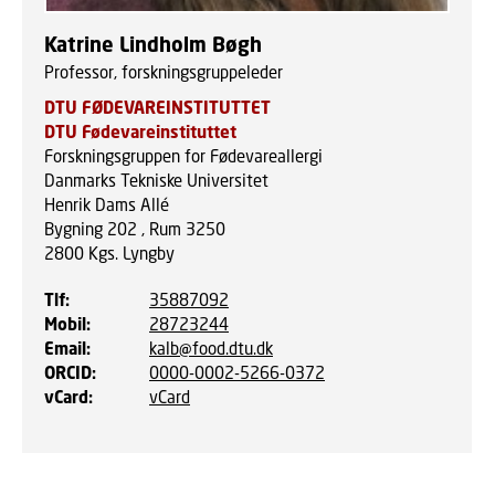
Katrine Lindholm Bøgh
Professor, forskningsgruppeleder
DTU FØDEVAREINSTITUTTET
DTU Fødevareinstituttet
Forskningsgruppen for Fødevareallergi
Danmarks Tekniske Universitet
Henrik Dams Allé
Bygning 202 , Rum 3250
2800
Kgs. Lyngby
Tlf
:
35887092
Mobil
:
28723244
Email
:
kalb@food.dtu.dk
ORCID
:
0000-0002-5266-0372
vCard
:
vCard