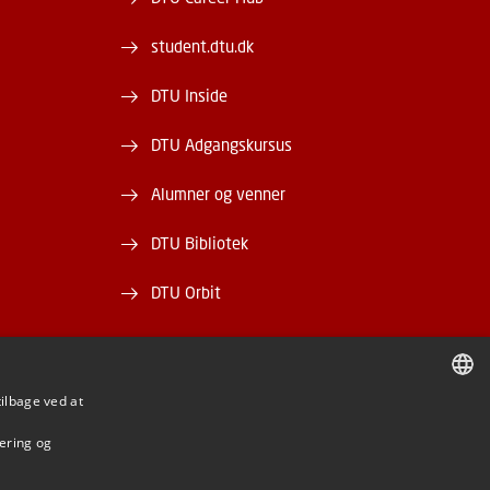
student.dtu.dk
DTU Inside
DTU Adgangskursus
Alumner og venner
DTU Bibliotek
DTU Orbit
tilbage ved at
DANISH
mering og
DANISH
BE