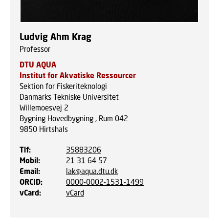
Ludvig Ahm Krag
Professor
DTU AQUA
Institut for Akvatiske Ressourcer
Sektion for Fiskeriteknologi
Danmarks Tekniske Universitet
Willemoesvej 2
Bygning Hovedbygning , Rum 042
9850
Hirtshals
Tlf
:
35883206
Mobil
:
21 31 64 57
Email
:
lak@aqua.dtu.dk
ORCID
:
0000-0002-1531-1499
vCard
:
vCard