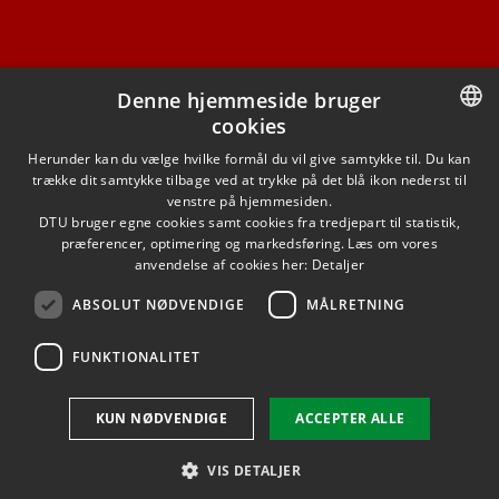
Denne hjemmeside bruger
cookies
FACEBOOK
DANISH
Herunder kan du vælge hvilke formål du vil give samtykke til. Du kan
trække dit samtykke tilbage ved at trykke på det blå ikon nederst til
INSTAGRAM
DANISH
venstre på hjemmesiden.
DTU bruger egne cookies samt cookies fra tredjepart til statistik,
ENGLISH
præferencer, optimering og markedsføring. Læs om vores
LINKEDIN
anvendelse af cookies her:
Detaljer
ABSOLUT NØDVENDIGE
MÅLRETNING
YOUTUBE
FUNKTIONALITET
Brug af personoplysninger
KUN NØDVENDIGE
ACCEPTER ALLE
Cookieoversigt
Tilgængelighedserklæring
VIS DETALJER