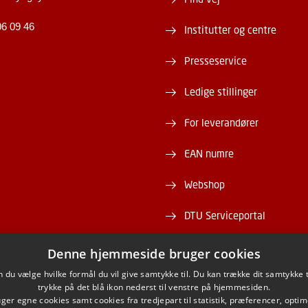
06 09 46
Institutter og centre
Presseservice
Ledige stillinger
For leverandører
EAN numre
Webshop
DTU Serviceportal
Denne hjemmeside bruger cookies
du vælge hvilke formål du vil give samtykke til. Du kan trække dit samtykke 
trykke på det blå ikon nederst til venstre på hjemmesiden.
ACEBOOK
INSTAGRAM
LINKEDIN
YOUTU
er egne cookies samt cookies fra tredjepart til statistik, præferencer, opti