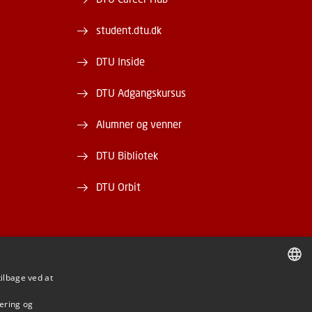
student.dtu.dk
DTU Inside
DTU Adgangskursus
Alumner og venner
DTU Bibliotek
DTU Orbit
tilbage ved at
DANISH
BE
mering og