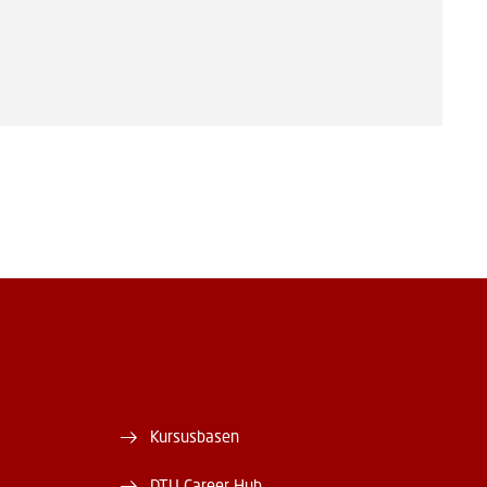
Kursusbasen
DTU Career Hub