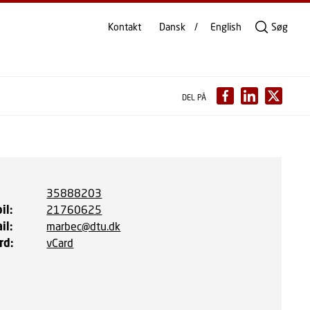
Kontakt
Dansk
English
Søg
DEL PÅ
35888203
il
:
21760625
il
:
marbec@dtu.dk
rd
:
vCard