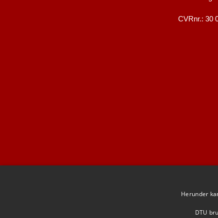
CVRnr.: 30 
Herunder kan 
F
DTU brug