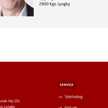
2800
Kgs. Lyngby
GENVEJE
Telefonbog
unds Vej 101
ns Lyngby
Find vej