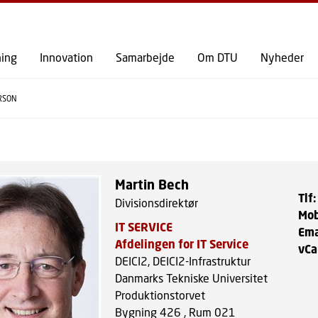
GÅ TIL PRIMÆRT INDHOLD (TRYK ENTER).
ning
Innovation
Samarbejde
Om DTU
Nyheder
RSON
Martin Bech
Tlf
:
Divisionsdirektør
Mob
IT SERVICE
Ema
Afdelingen for IT Service
vCa
DEICI2, DEICI2-Infrastruktur
Danmarks Tekniske Universitet
Produktionstorvet
Bygning 426 , Rum 021