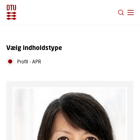
GÅ TIL PRIMÆRT INDHOLD (TRYK ENTER).
Vælg indholdstype
Profil
-
APR