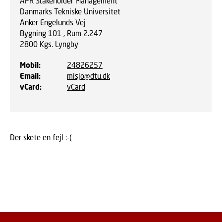
APR Stakeholder Management
Danmarks Tekniske Universitet
Anker Engelunds Vej
Bygning 101 , Rum 2.247
2800
Kgs. Lyngby
Mobil
:
24826257
Email
:
misjo@dtu.dk
vCard
:
vCard
Der skete en fejl :-(