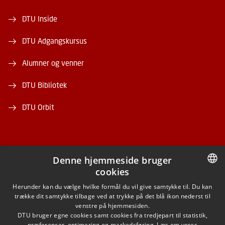
DTU Inside
DTU Adgangskursus
Alumner og venner
DTU Bibliotek
DTU Orbit
Denne hjemmeside bruger
cookies
FACEBOOK
DANISH
Herunder kan du vælge hvilke formål du vil give samtykke til. Du kan
trække dit samtykke tilbage ved at trykke på det blå ikon nederst til
INSTAGRAM
DANISH
venstre på hjemmesiden.
DTU bruger egne cookies samt cookies fra tredjepart til statistik,
ENGLISH
præferencer, optimering og markedsføring. Læs om vores