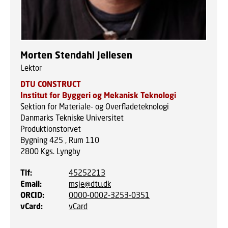
Morten Stendahl Jellesen
Lektor
DTU CONSTRUCT
Institut for Byggeri og Mekanisk Teknologi
Sektion for Materiale- og Overfladeteknologi
Danmarks Tekniske Universitet
Produktionstorvet
Bygning 425 , Rum 110
2800
Kgs. Lyngby
Tlf
:
45252213
Email
:
msje@dtu.dk
ORCID
:
0000-0002-3253-0351
vCard
:
vCard