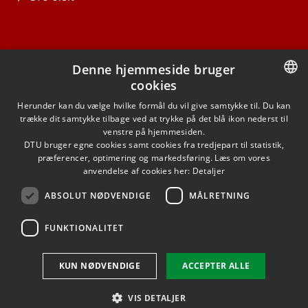
Denne hjemmeside bruger
cookies
FACEBOOK
DANISH
Herunder kan du vælge hvilke formål du vil give samtykke til. Du kan
trække dit samtykke tilbage ved at trykke på det blå ikon nederst til
INSTAGRAM
DANISH
venstre på hjemmesiden.
DTU bruger egne cookies samt cookies fra tredjepart til statistik,
ENGLISH
præferencer, optimering og markedsføring. Læs om vores
LINKEDIN
anvendelse af cookies her:
Detaljer
ABSOLUT NØDVENDIGE
MÅLRETNING
YOUTUBE
FUNKTIONALITET
Brug af personoplysninger
KUN NØDVENDIGE
ACCEPTER ALLE
Cookieoversigt
Tilgængelighedserklæring
VIS DETALJER