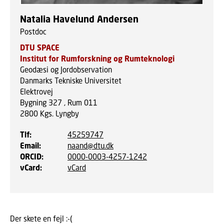
Natalia Havelund Andersen
Postdoc
DTU SPACE
Institut for Rumforskning og Rumteknologi
Geodæsi og Jordobservation
Danmarks Tekniske Universitet
Elektrovej
Bygning 327 , Rum 011
2800
Kgs. Lyngby
Tlf
:
45259747
Email
:
naand@dtu.dk
ORCID
:
0000-0003-4257-1242
vCard
:
vCard
Der skete en fejl :-(