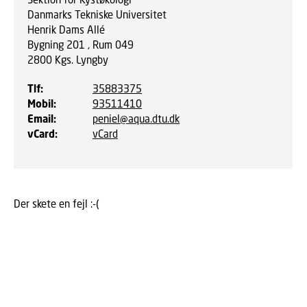
Danmarks Tekniske Universitet
Henrik Dams Allé
Bygning 201 , Rum 049
2800
Kgs. Lyngby
Tlf
:
35883375
Mobil
:
93511410
Email
:
peniel@aqua.dtu.dk
vCard
:
vCard
Der skete en fejl :-(