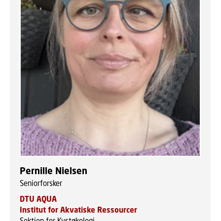
Pernille Nielsen
Seniorforsker
DTU AQUA
Institut for Akvatiske Ressourcer
Sektion for Kystøkologi