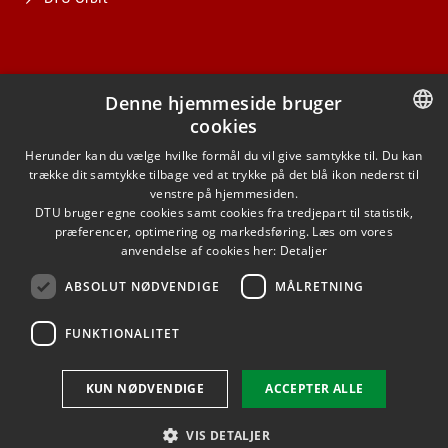
Denne hjemmeside bruger
cookies
FACEBOOK
DANISH
Herunder kan du vælge hvilke formål du vil give samtykke til. Du kan
trække dit samtykke tilbage ved at trykke på det blå ikon nederst til
INSTAGRAM
DANISH
venstre på hjemmesiden.
DTU bruger egne cookies samt cookies fra tredjepart til statistik,
ENGLISH
præferencer, optimering og markedsføring. Læs om vores
LINKEDIN
anvendelse af cookies her:
Detaljer
ABSOLUT NØDVENDIGE
MÅLRETNING
YOUTUBE
FUNKTIONALITET
Brug af personoplysninger
KUN NØDVENDIGE
ACCEPTER ALLE
Cookieoversigt
Tilgængelighedserklæring
VIS DETALJER