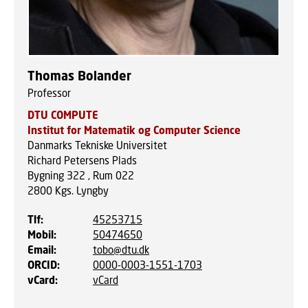
Thomas Bolander
Professor
DTU COMPUTE
Institut for Matematik og Computer Science
Danmarks Tekniske Universitet
Richard Petersens Plads
Bygning 322 , Rum 022
2800
Kgs. Lyngby
Tlf
:
45253715
Mobil
:
50474650
Email
:
tobo@dtu.dk
ORCID
:
0000-0003-1551-1703
vCard
:
vCard