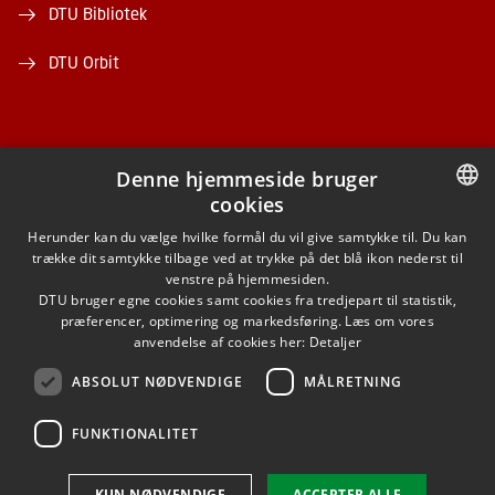
DTU Bibliotek
DTU Orbit
Denne hjemmeside bruger
cookies
FACEBOOK
DANISH
Herunder kan du vælge hvilke formål du vil give samtykke til. Du kan
trække dit samtykke tilbage ved at trykke på det blå ikon nederst til
INSTAGRAM
DANISH
venstre på hjemmesiden.
DTU bruger egne cookies samt cookies fra tredjepart til statistik,
ENGLISH
præferencer, optimering og markedsføring. Læs om vores
LINKEDIN
anvendelse af cookies her:
Detaljer
ABSOLUT NØDVENDIGE
MÅLRETNING
YOUTUBE
FUNKTIONALITET
Brug af personoplysninger
KUN NØDVENDIGE
ACCEPTER ALLE