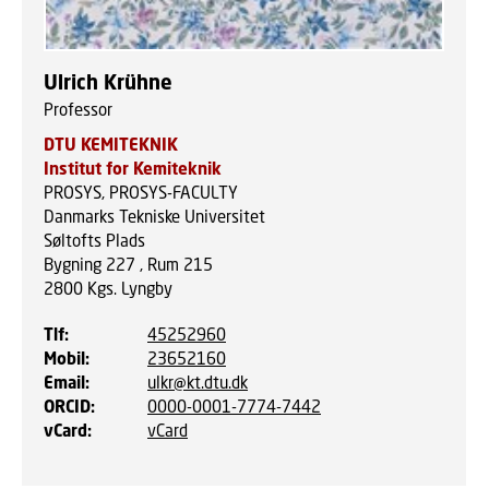
Ulrich Krühne
Professor
DTU KEMITEKNIK
Institut for Kemiteknik
PROSYS, PROSYS-FACULTY
Danmarks Tekniske Universitet
Søltofts Plads
Bygning 227 , Rum 215
2800
Kgs. Lyngby
Tlf
:
45252960
Mobil
:
23652160
Email
:
ulkr@kt.dtu.dk
ORCID
:
0000-0001-7774-7442
vCard
:
vCard