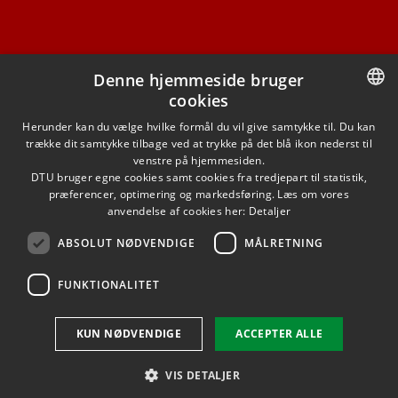
Denne hjemmeside bruger
cookies
FACEBOOK
DANISH
Herunder kan du vælge hvilke formål du vil give samtykke til. Du kan
trække dit samtykke tilbage ved at trykke på det blå ikon nederst til
INSTAGRAM
DANISH
venstre på hjemmesiden.
DTU bruger egne cookies samt cookies fra tredjepart til statistik,
ENGLISH
præferencer, optimering og markedsføring. Læs om vores
LINKEDIN
anvendelse af cookies her:
Detaljer
ABSOLUT NØDVENDIGE
MÅLRETNING
YOUTUBE
FUNKTIONALITET
Brug af personoplysninger
KUN NØDVENDIGE
ACCEPTER ALLE
Cookieoversigt
Tilgængelighedserklæring
VIS DETALJER