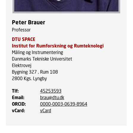
Peter Brauer
Professor
DTU SPACE
Institut for Rumforskning og Rumteknologi
Måling og Instrumentering
Danmarks Tekniske Universitet
Elektrovej
Bygning 327 , Rum 108
2800
Kgs. Lyngby
Tlf
:
45253593
Email
:
brau@dtu.dk
ORCID
:
0000-0003-0639-8964
vCard
:
vCard