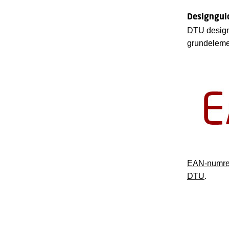
Designgui
DTU desig
grundeleme
EAN-numre 
DTU
.