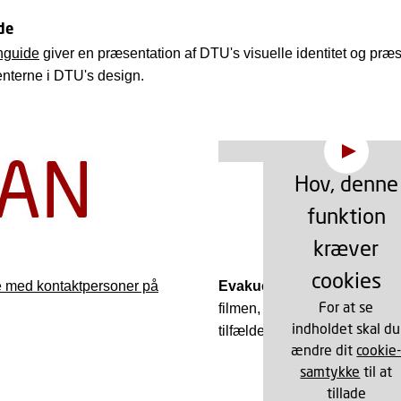
de
nguide
giver en præsentation af DTU's visuelle identitet og præ
nterne i DTU's design.
Hov, denne
funktion
kræver
cookies
med kontaktpersoner på
Evakueringsprocedure for
For at se
filmen, der beskriver hvad du
indholdet skal du
tilfælde af et akut uheld på 
ændre dit
cookie
samtykke
til at
tillade