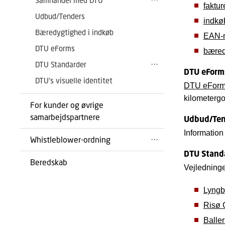
Samhandel med DTU
faktur
Udbud/Tenders
indkø
Bæredygtighed i indkøb
EAN-
DTU eForms
bæred
DTU Standarder
DTU eForm
DTU's visuelle identitet
DTU eForms 
kilometergo
For kunder og øvrige
samarbejdspartnere
Udbud/Ten
Informatio
Whistleblower-ordning
DTU Stand
Beredskab
Vejledninge
Lyng
Risø
Balle