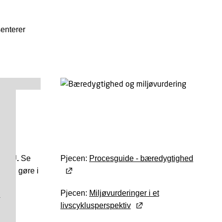
senterer
 DTU.
Se
Pjecen:
Procesguide - bæredygtighed
 skal gøre i
DTU.
-
Pjecen:
Miljøvurderinger i et
livscyklusperspektiv