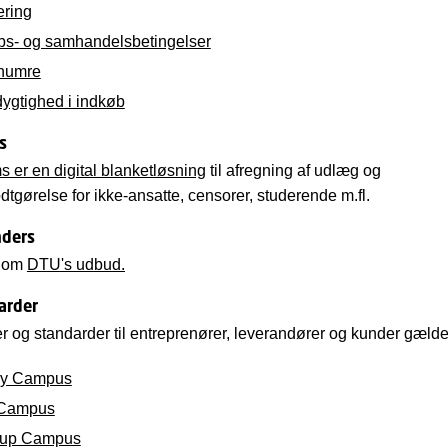
ering
bs- og samhandelsbetingelser
numre
ygtighed i indkøb
s
er en digital blanketløsning
til afregning af udlæg og
dtgørelse for ikke-ansatte, censorer, studerende m.fl.
ders
n om
DTU's udbud.
arder
r og standarder til entreprenører, leverandører og kunder gælde
by Campus
 Campus
rup Campus