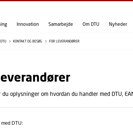
GÅ TIL PRIMÆRT INDHOLD (TRYK ENTER).
ning
Innovation
Samarbejde
Om DTU
Nyheder
 DTU
KONTAKT OG BESØG
FOR LEVERANDØRER
leverandører
r du oplysninger om hvordan du handler med DTU, EAN
 med DTU: