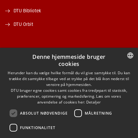
DTU Bibliotek
DTU Orbit
Denne hjemmeside bruger
cookies
FACEBOOK
DANISH
Herunder kan du vælge hvilke formål du vil give samtykke til. Du kan
trække dit samtykke tilbage ved at trykke på det blå ikon nederst til
INSTAGRAM
DANISH
venstre på hjemmesiden.
DTU bruger egne cookies samt cookies fra tredjepart til statistik,
ENGLISH
præferencer, optimering og markedsføring. Læs om vores
LINKEDIN
anvendelse af cookies her:
Detaljer
ABSOLUT NØDVENDIGE
MÅLRETNING
YOUTUBE
FUNKTIONALITET