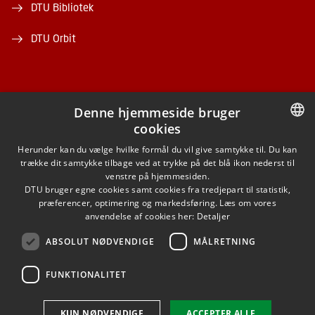
DTU Bibliotek
DTU Orbit
Denne hjemmeside bruger
cookies
FACEBOOK
DANISH
Herunder kan du vælge hvilke formål du vil give samtykke til. Du kan
trække dit samtykke tilbage ved at trykke på det blå ikon nederst til
INSTAGRAM
DANISH
venstre på hjemmesiden.
DTU bruger egne cookies samt cookies fra tredjepart til statistik,
ENGLISH
præferencer, optimering og markedsføring. Læs om vores
LINKEDIN
anvendelse af cookies her:
Detaljer
ABSOLUT NØDVENDIGE
MÅLRETNING
YOUTUBE
FUNKTIONALITET
Brug af personoplysninger
KUN NØDVENDIGE
ACCEPTER ALLE