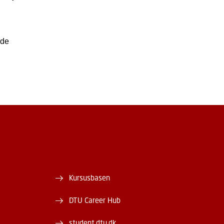
 de
Kursusbasen
DTU Career Hub
student.dtu.dk