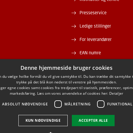
Presseservice
Ledige stillinger
For leverandører
EAN numre
Webshop
Denne hjemmeside bruger cookies
du vælge hvilke formål du vil give samtykke til. Du kan trække dit samtykke 
DTU Serviceportal
trykke på det blå ikon nederst til venstre på hjemmesiden.
er egne cookies samt cookies fra tredjepart til statistik, præferencer, opti
markedsføring. Læs om vores anvendelse af cookies her:
Detaljer
ABSOLUT NØDVENDIGE
MÅLRETNING
FUNKTIONAL
ACEBOOK
INSTAGRAM
LINKEDIN
YOUTU
KUN NØDVENDIGE
ACCEPTER ALLE