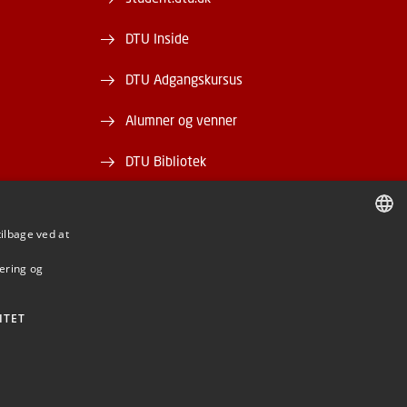
DTU Inside
DTU Adgangskursus
Alumner og venner
DTU Bibliotek
DTU Orbit
tilbage ved at
DANISH
mering og
DANISH
ENGLISH
ITET
BE