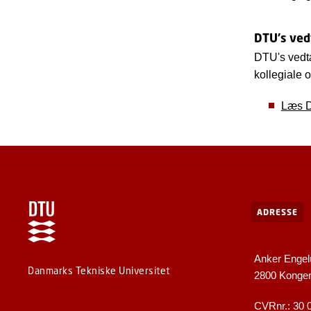
DTU's ve
DTU's vedtæ
kollegiale 
Læs D
ADRESSE
Anker Engel
Danmarks Tekniske Universitet
2800 Konge
CVRnr.: 30 