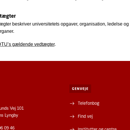
dtægter
gter beskriver universitetets opgaver, organisation, ledelse og
organer.
TU’s gældende vedtægter
.
GENVEJE
Telefonbog
unds Vej 101
ns Lyngby
Find vej
06 09 46
Institutter og centre