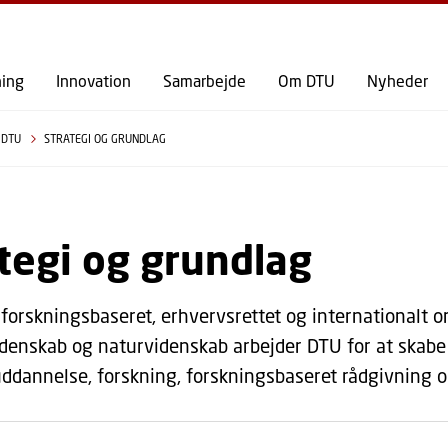
GÅ TIL PRIMÆRT INDHOLD (TRYK ENTER).
ning
Innovation
Samarbejde
Om DTU
Nyheder
 DTU
STRATEGI OG GRUNDLAG
tegi og grundlag
 forskningsbaseret, erhvervsrettet og internationalt or
idenskab og naturvidenskab arbejder DTU for at skab
dannelse, forskning, forskningsbaseret rådgivning o