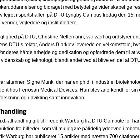
orskeruddannelser og bidraget med betydelige videnskabelige resu
ev fejret i sportshallen på DTU Lyngby Campus fredag den 15. 
, venner, vejledere og institutledere.
tighed på DTU, Christine Nellemann, var vært og ordstyrer un
ns DTU’s rektor, Anders Bjarklev leverede en velkomsttale, hv
for deres hårde arbejde og dedikation og opfordrede dem til at 
videnskab og teknologi, blandt andet ved at blive en del af DTU
var alumnen Signe Munk, der har en ph.d. i industriel bioteknolo
dent hos Ferrosan Medical Devices. Hun blev anerkendt for sin
 forskning og udvikling samt innovation.
fhandling
ph.d.-afhandling gik til Frederik Warburg fra DTU Compute for h
uktion fra billeder, som vil muliggøre pålidelig ydeevne i robot
rik Warburg har publiceret 15 artikler med næsten 700 citationer