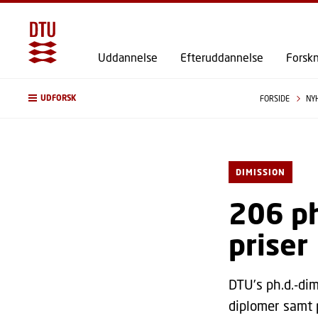
Uddannelse
Efteruddannelse
Forsk
UDFORSK
FORSIDE
NY
DIMISSION
206 ph
priser
DTU’s ph.d.-dim
diplomer samt p