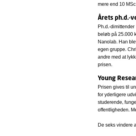
mere end 10 MSc- 
Årets ph.d.-v
Ph.d.-dimittender k
beløb på 25.000 k
Nanolab. Han blev
egen gruppe. Chri
andre med at lykke
prisen.
Young Resea
Prisen gives til u
for yderligere ud
studerende, funge
offentligheden. M
De seks vindere 