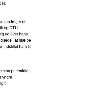
 kr.
prisen følger et
sik og DTU
sig ud over hans
glæde i at hjælpe
 indstillet ham til
t stort potentiale
r yngre
g til