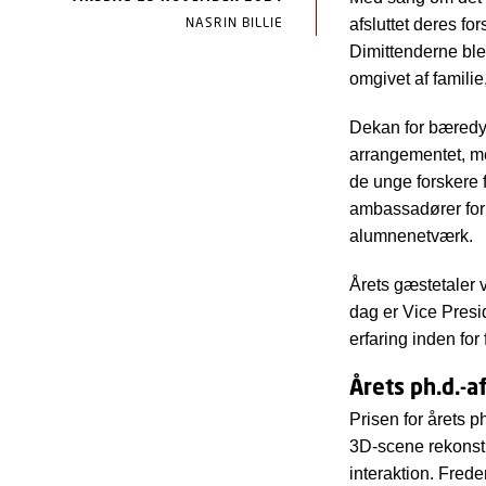
NASRIN BILLIE
afsluttet deres f
Dimittenderne bl
omgivet af familie
Dekan for bæredyg
arrangementet, me
de unge forskere 
ambassadører for 
alumnenetværk.
Årets gæstetaler 
dag er Vice Presi
erfaring inden for
Årets ph.d.-a
Prisen for årets 
3D-scene rekonstr
interaktion. Frede