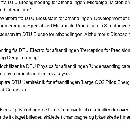
 fra DTU Bioengineering for afhandlingen 'Microalgal Microbio
d Interactions'
 Whitford fra DTU Biosustain for afhandlingen 'Development of
ngineering of Specialized Metabolite Production in Streptomyce
tensen fra DTU Electro for afhandlingen 'Alzheimer´s Disease
'
ring fra DTU Electro for afhandlingen 'Perception for Precision
ing Deep Learning'
chfilzer fra DTU Physics for afhandlingen 'Understanding cataly
on environments in electrocatalysis'
p fra DTU Kemiteknik for afhandlingen 'Large CO2 Pilot: Ener
nd Corrosion'
relsen af prismodtagerne fik de fremmødte ph.d.-dimittender over
er de fik taget billeder, skålede i champagne og lykønskede hina