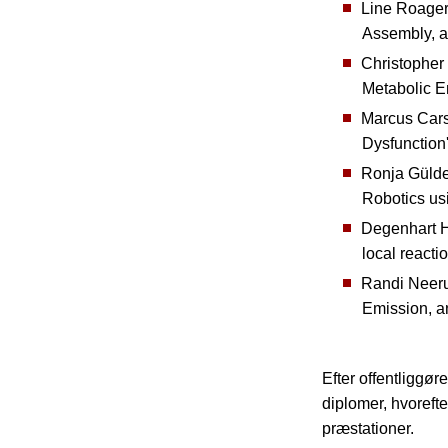
Line Roager
Assembly, an
Christopher
Metabolic E
Marcus Cars
Dysfunction
Ronja Gülden
Robotics us
Degenhart Ho
local reacti
Randi Neeru
Emission, a
Efter offentliggø
diplomer, hvoreft
præstationer.