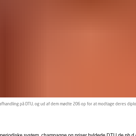
-afhandling på DTU, og ud af dem mødte 206 op for at modtage deres diplo
periodiske system, champagne og priser hyldede DTU de ph.d.e