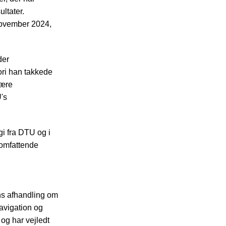
ltater.
november 2024,
der
ori han takkede
være
's
gi fra DTU og i
 omfattende
ans afhandling om
navigation og
 og har vejledt