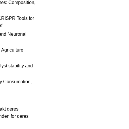
mes: Composition,
 CRISPR Tools for
s'
 and Neuronal
 Agriculture
st stability and
gy Consumption,
rakt deres
nden for deres