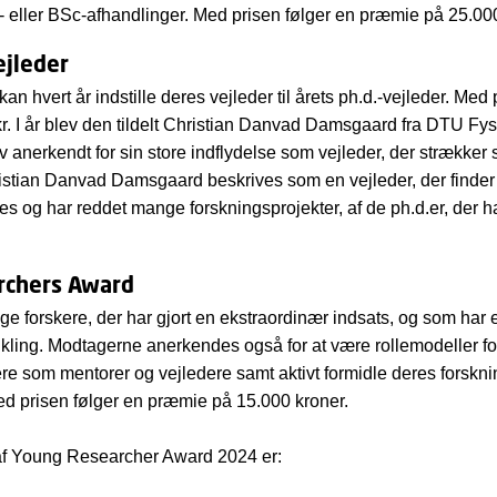
eller BSc-afhandlinger. Med prisen følger en præmie på 25.000
ejleder
an hvert år indstille deres vejleder til årets ph.d.-vejleder. Med 
r. I år blev den tildelt Christian Danvad Damsgaard fra DTU Fy
 anerkendt for sin store indflydelse som vejleder, der strækker 
stian Danvad Damsgaard beskrives som en vejleder, der finder 
s og har reddet mange forskningsprojekter, af de ph.d.er, der har
rchers Award
nge forskere, der har gjort en ekstraordinær indsats, og som har e
vikling. Modtagerne anerkendes også for at være rollemodeller fo
re som mentorer og vejledere samt aktivt formidle deres forsknin
ed prisen følger en præmie på 15.000 kroner.
af Young Researcher Award 2024 er: