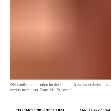
434 kandidater har inden for det seneste år forsvaret deres ph.d.
hædret med priser. Foto: Mikal Schlosser
TIRSDAG 19 NOVEMBER 2024
Med sang om det 