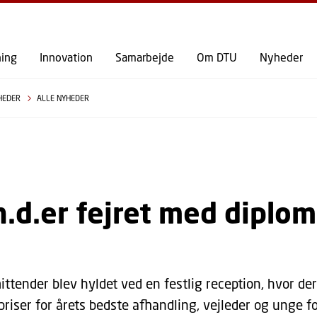
GÅ TIL PRIMÆRT INDHOLD (TRYK ENTER).
ning
Innovation
Samarbejde
Om DTU
Nyheder
HEDER
ALLE NYHEDER
.d.er fejret med diplom
ittender blev hyldet ved en festlig reception, hvor der
riser for årets bedste afhandling, vejleder og unge fo