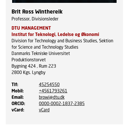
Brit Ross Winthereik
Professor, Divisionsleder
DTU MANAGEMENT
Institut for Teknologi, Ledelse og Økonomi
Division for Technology and Business Studies, Sektion
for Science and Technology Studies
Danmarks Tekniske Universitet
Produktionstorvet
Bygning 424 , Rum 223
2800
Kgs. Lyngby
Tlf
:
45254550
Mobil
:
+4561793261
Email
:
browi@dtu.dk
ORCID
:
0000-0002-1837-2385
vCard
:
vCard