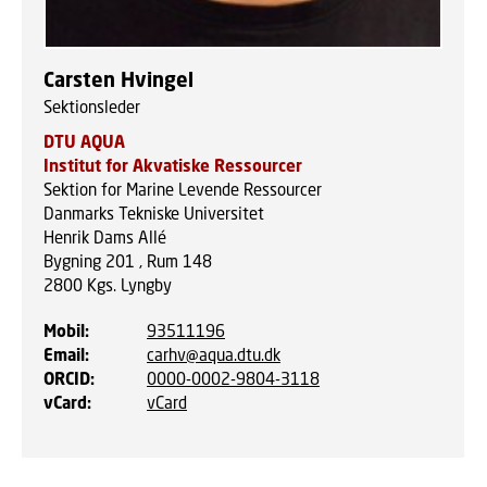
Carsten Hvingel
Sektionsleder
DTU AQUA
Institut for Akvatiske Ressourcer
Sektion for Marine Levende Ressourcer
Danmarks Tekniske Universitet
Henrik Dams Allé
Bygning 201 , Rum 148
2800
Kgs. Lyngby
Mobil
:
93511196
Email
:
carhv@aqua.dtu.dk
ORCID
:
0000-0002-9804-3118
vCard
:
vCard