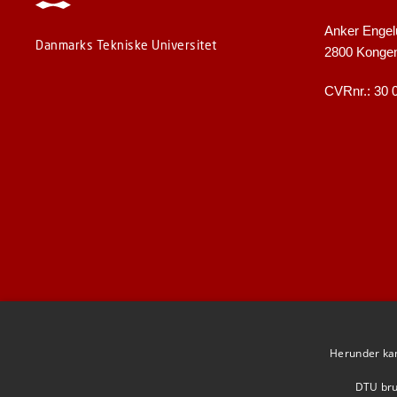
Anker Engel
Danmarks Tekniske Universitet
2800 Konge
CVRnr.: 30 
Herunder kan 
DTU brug