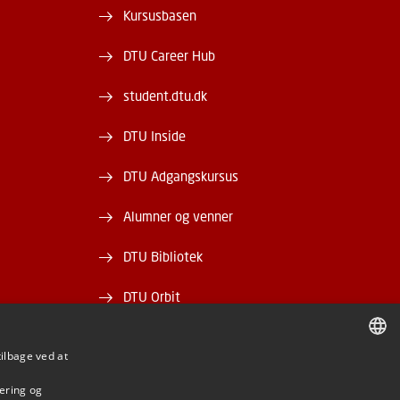
Kursusbasen
DTU Career Hub
student.dtu.dk
DTU Inside
DTU Adgangskursus
Alumner og venner
DTU Bibliotek
DTU Orbit
tilbage ved at
DANISH
mering og