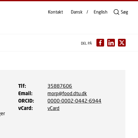
Kontakt
Dansk
English
Søg
DEL PÅ
Tlf
:
35887606
Email
:
morp@food.dtu.dk
ORCID
:
0000-0002-0442-6944
vCard
:
vCard
ger