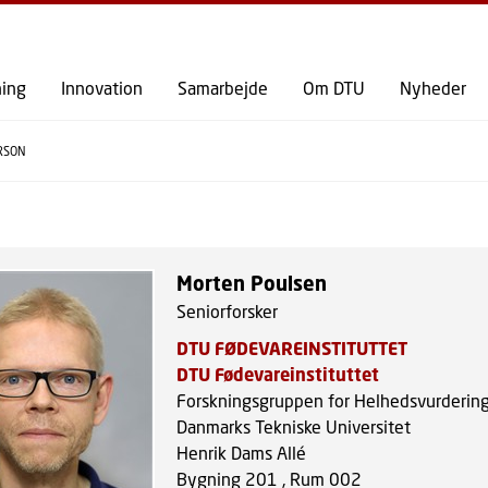
GÅ TIL PRIMÆRT INDHOLD (TRYK ENTER).
ning
Innovation
Samarbejde
Om DTU
Nyheder
RSON
Morten Poulsen
Seniorforsker
DTU FØDEVAREINSTITUTTET
DTU Fødevareinstituttet
Forskningsgruppen for Helhedsvurderin
Danmarks Tekniske Universitet
Henrik Dams Allé
Bygning 201 , Rum 002