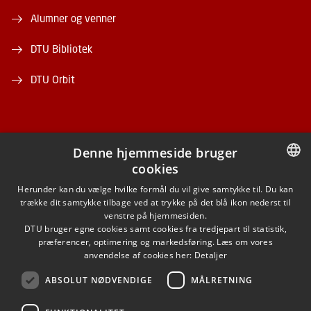
Alumner og venner
DTU Bibliotek
DTU Orbit
Denne hjemmeside bruger
cookies
FACEBOOK
DANISH
Herunder kan du vælge hvilke formål du vil give samtykke til. Du kan
trække dit samtykke tilbage ved at trykke på det blå ikon nederst til
INSTAGRAM
DANISH
venstre på hjemmesiden.
DTU bruger egne cookies samt cookies fra tredjepart til statistik,
ENGLISH
præferencer, optimering og markedsføring. Læs om vores
LINKEDIN
anvendelse af cookies her:
Detaljer
ABSOLUT NØDVENDIGE
MÅLRETNING
YOUTUBE