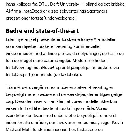
hans kolleger fra DTU, Delft University i Holland og det britiske
AI-firma InstaDeep er disse sekventeringsalgoritmers
præstationer fortsat 'undervældende'.
Bedre end state-of-the-art
I den nye artikel præsenterer forskerne to nye AI-modeller
som kan hjælpe forskere, læger og kommercielle
virksomheder med at finde præcis de oplysninger, de har brug
for i de meget store datamængder. Modellerne hedder
InstaNovo og InstaNovo+ og er tilgængelige for forskere via
InstaDeeps hjemmeside (se faktaboks).
"Samlet set overgår vores modeller state-of-the-art og er
betydeligt mere præcise end de værktøjer, der er tilgængelige i
dag. Desuden viser vi i artiklen, at vores modeller ikke kun
virker i forhold til et bestemt forskningsområde. Vores
værktøjer kan tværtimod understøtte betydelige fremskridt
inden for alle områder, der involverer proteomics," siger Kevin
Michael Eloff, forskningsingeniør hos InstaDeep og