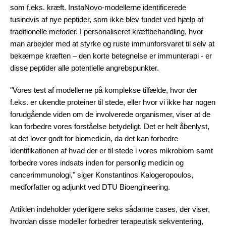
som f.eks. kræft. InstaNovo-modellerne identificerede
tusindvis af nye peptider, som ikke blev fundet ved hjælp af
traditionelle metoder. I personaliseret kræftbehandling, hvor
man arbejder med at styrke og ruste immunforsvaret til selv at
bekæmpe kræften – den korte betegnelse er immunterapi - er
disse peptider alle potentielle angrebspunkter.
"Vores test af modellerne på komplekse tilfælde, hvor der
f.eks. er ukendte proteiner til stede, eller hvor vi ikke har nogen
forudgående viden om de involverede organismer, viser at de
kan forbedre vores forståelse betydeligt. Det er helt åbenlyst,
at det lover godt for biomedicin, da det kan forbedre
identifikationen af hvad der er til stede i vores mikrobiom samt
forbedre vores indsats inden for personlig medicin og
cancerimmunologi," siger Konstantinos Kalogeropoulos,
medforfatter og adjunkt ved DTU Bioengineering.
Artiklen indeholder yderligere seks sådanne cases, der viser,
hvordan disse modeller forbedrer terapeutisk sekventering,