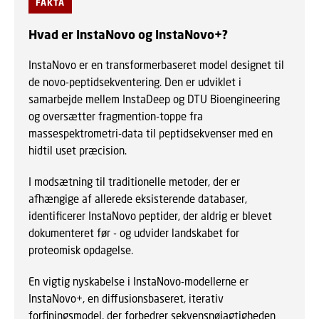
FAKTA
Hvad er InstaNovo og InstaNovo+?
InstaNovo er en transformerbaseret model designet til
de novo-peptidsekventering. Den er udviklet i
samarbejde mellem InstaDeep og DTU Bioengineering
og oversætter fragmention-toppe fra
massespektrometri-data til peptidsekvenser med en
hidtil uset præcision.
I modsætning til traditionelle metoder, der er
afhængige af allerede eksisterende databaser,
identificerer InstaNovo peptider, der aldrig er blevet
dokumenteret før - og udvider landskabet for
proteomisk opdagelse.
En vigtig nyskabelse i InstaNovo-modellerne er
InstaNovo+, en diffusionsbaseret, iterativ
forfiningsmodel, der forbedrer sekvensnøjagtigheden