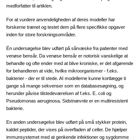
medforfatter til artiklen.
For at vurdere anvendeligheden af deres modeller har
forskerne trænet og testet dem på flere specifikke opgaver
inden for store forskningsområder.
Én undersøgelse blev udført på sårvæske fra patienter med
venøse bensår. Da venøse bensår er notorisk vanskelige at
behandle og ofte ender med at blive kroniske, er det afgørende
for behandleren at vide, hvilke mikroorganismer - f.eks.
bakterier - der er til stede. AI modellerne kunne kortlægge ti
gange så mange sekvenser som en databasesøgning, og
herunder påvise tilstedeværelsen af f.eks. E. coli og
Pseudomonas aeruginosa. Sidstnævnte er en multiresistent
bakterie.
En anden undersøgelse blev udført på små stykker protein,
kaldet peptider, der vises på overfladen af celler. De hjælper
immunsystemet med at genkende infektioner og sygdomme