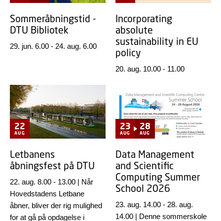
Sommeråbningstid -
Incorporating
DTU Bibliotek
absolute
sustainability in EU
29. jun. 6.00
-
24. aug. 6.00
policy
20. aug. 10.00
-
11.00
22
23
28
AUG
AUG
AUG
Letbanens
Data Management
åbningsfest på DTU
and Scientific
Computing Summer
22. aug. 8.00
-
13.00
|
Når
School 2026
Hovedstadens Letbane
23. aug. 14.00
-
28. aug.
åbner, bliver der rig mulighed
14.00
|
Denne sommerskole
for at gå på opdagelse i