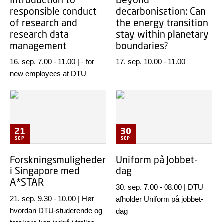
responsible conduct
decarbonisation: Can
of research and
the energy transition
research data
stay within planetary
management
boundaries?
16. sep. 7.00
-
11.00
|
- for
17. sep. 10.00
-
11.00
new employees at DTU
21
30
SEP
SEP
Forskningsmuligheder
Uniform på Jobbet-
i Singapore med
dag
A*STAR
30. sep. 7.00
-
08.00
|
DTU
21. sep. 9.30
-
10.00
|
Hør
afholder Uniform på jobbet-
hvordan DTU-studerende og
dag