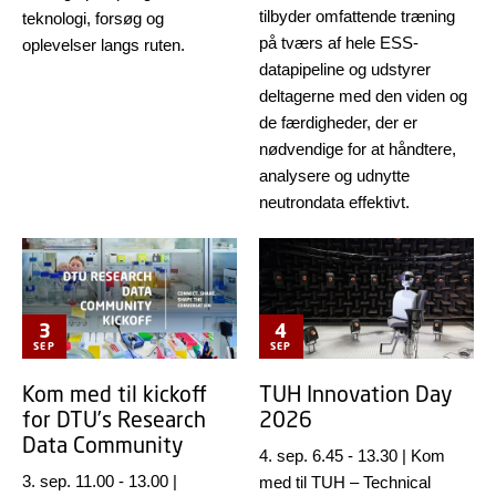
tilbyder omfattende træning
teknologi, forsøg og
på tværs af hele ESS-
oplevelser langs ruten.
datapipeline og udstyrer
deltagerne med den viden og
de færdigheder, der er
nødvendige for at håndtere,
analysere og udnytte
neutrondata effektivt.
3
4
SEP
SEP
Kom med til kickoff
TUH Innovation Day
for DTU’s Research
2026
Data Community
4. sep. 6.45
-
13.30
|
Kom
3. sep. 11.00
-
13.00
|
med til TUH – Technical