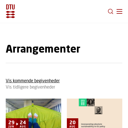
GÅ TIL PRIMÆRT INDHOLD (TRYK ENTER).
Arrangementer
Vis kommende begivenheder
Vis tidligere begivenheder
29
24
20
JUN
AUG
AUG