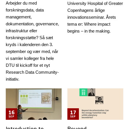
Arbejder du med
University Hospital of Greater
forskningsdata, data
Copenhagens årlige
management,
innovationsseminar. Årets
dokumentation, governance,
tema er: Where impact
infrastruktur eller
begins – in the making.
forskningsstøtte? Så sæt
kryds i kalenderen den 3.
september og vær med, når
vi samler kolleger fra hele
DTU til kickoff for et nyt
Research Data Community-
initiativ.
16
17
SEP
SEP
Introduction to
Beyond