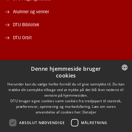
Alumner og venner
DTU Bibliotek
DTU Orbit
Denne hjemmeside bruger
cookies
FACEBOOK
DANISH
Herunder kan du vælge hvilke formål du vil give samtykke til. Du kan
trække dit samtykke tilbage ved at trykke på det blå ikon nederst til
INSTAGRAM
DANISH
venstre på hjemmesiden.
DTU bruger egne cookies samt cookies fra tredjepart til statistik,
ENGLISH
præferencer, optimering og markedsføring. Læs om vores
LINKEDIN
anvendelse af cookies her:
Detaljer
ABSOLUT NØDVENDIGE
MÅLRETNING
YOUTUBE