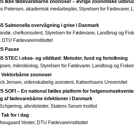
35 Ikke fødevarebårne zoonoser – øvrige zoonotiske udbru
us Petersen, akademisk medarbejder, Styrelsen for Fødevarer, 
55 Salmonella overvågning i grise i Danmark
andø, chefkonsulent, Styrelsen for Fødevarer, Landbrug og Fis
r, DTU Fødevareinstituttet
:25 Pause
45 STEC i okse- og vildtkød: Metoder, fund og fortolkning
epsen, mikrobiolog, Styrelsen for Fødevarer, Landbrug og Fisker
5 Vektorbårne zoonoser
lck Jensen, videnskabelig assistent, Københavns Universitet
25 SOFI – En national fælles platform for helgenomsekvente
g af fødevarebårne infektioner i Danmark
chjørring, afsnitsleder, Statens Serum Institut
 Tak for i dag
Thougaard Vester, DTU Fødevareinstituttet