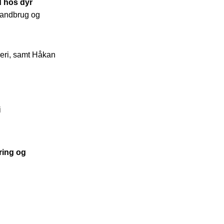
d hos dyr
Landbrug og
keri, samt Håkan
i
ring og