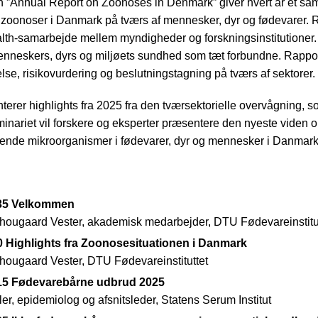
”Annual Report on Zoonoses in Denmark” giver hvert år et saml
 zoonoser i Danmark på tværs af mennesker, dyr og fødevarer. 
lth-samarbejde mellem myndigheder og forskningsinstitutioner.
menneskers, dyrs og miljøets sundhed som tæt forbundne. Rappor
se, risikovurdering og beslutningstagning på tværs af sektorer.
erer highlights fra 2025 fra den tværsektorielle overvågning, 
inariet vil forskere og eksperter præsentere den nyeste viden 
nde mikroorganismer i fødevarer, dyr og mennesker i Danmar
:35 Velkommen
Thougaard Vester, akademisk medarbejder, DTU Fødevareinstitu
0 Highlights fra Zoonosesituationen i Danmark
Thougaard Vester, DTU Fødevareinstituttet
:15 Fødevarebårne udbrud 2025
ler, epidemiolog og afsnitsleder, Statens Serum Institut