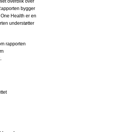
et overblik over
Rapporten bygger
 One Health er en
ten understøtter
som rapporten
om
k.
ttet