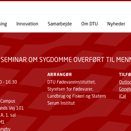
GÅ TIL PRIMÆRT INDHOLD (TRYK ENTER).
RT TIL MENNESKER FRA MAD OG DYR
ning
Innovation
Samarbejde
Om DTU
Nyheder
L SEMINAR OM SYGDOMME OVERFØRT TIL MEN
ARRANGØR
TILF
0 - 16:30
DTU Fødevareinstituttet,
Outlo
Styrelsen for Fødevarer,
Googl
Landbrug og Fiskeri og Statens
iCal
 Campus
Serum Institut
unds Vej 101
, 1. sal
 M1
yngby