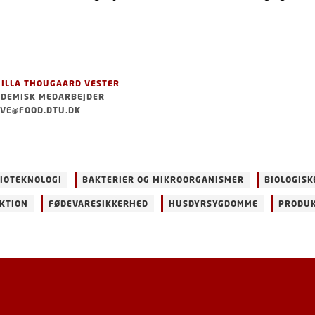
ILLA THOUGAARD VESTER
DEMISK MEDARBEJDER
VE@FOOD.DTU.DK
IOTEKNOLOGI
BAKTERIER OG MIKROORGANISMER
BIOLOGISK
KTION
FØDEVARESIKKERHED
HUSDYRSYGDOMME
PRODUK