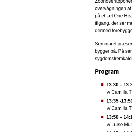
Zoonoserapporten 
overvågningen af
på et tæt One Hea
tilgang, der ser 
dermed forebyggel
Seminaret præsent
bygger på. På sem
sygdomsfremkalde
Program
13:30 – 13
v/ Camilla 
13:35 -13:5
v/ Camilla 
13:50 – 14
v/ Luise Mül