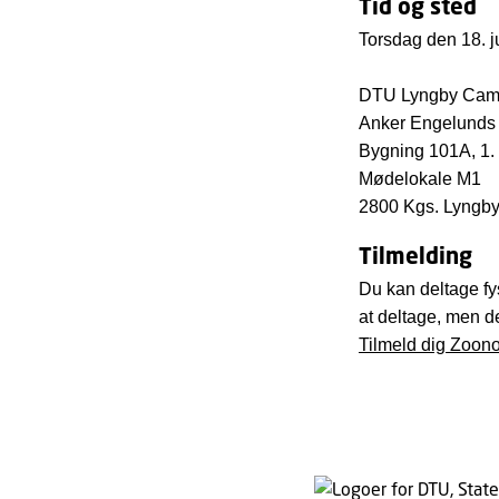
Tid og sted
Torsdag den 18. j
DTU Lyngby Cam
Anker Engelunds 
Bygning 101A, 1. 
Mødelokale M1
2800 Kgs. Lyngb
Tilmelding
Du kan deltage fy
at deltage, men de
Tilmeld dig Zoon