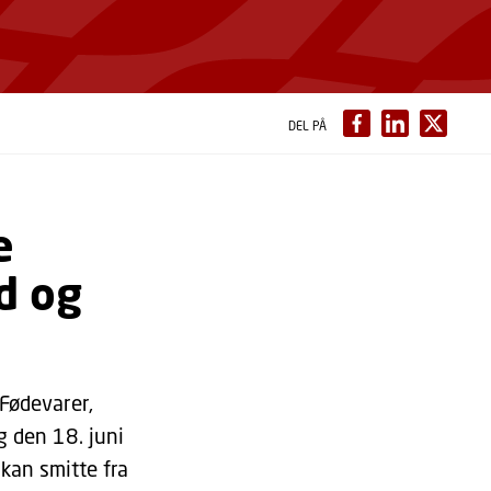
DEL PÅ
e
d og
 Fødevarer,
g den 18. juni
kan smitte fra