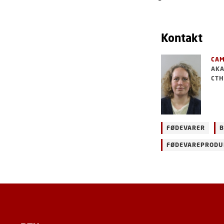
Kontakt
CAM
AKA
CTH
FØDEVARER
B
FØDEVAREPRODU