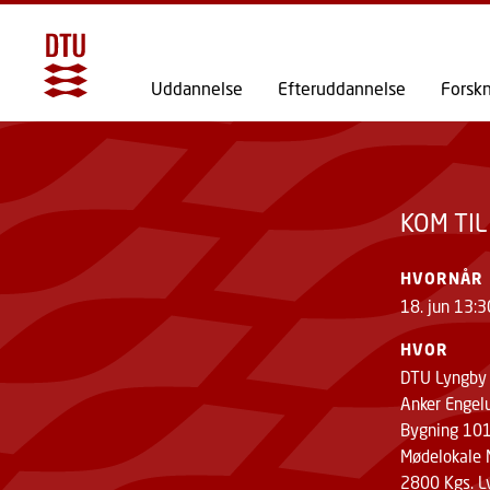
KOM TIL SEMINAR OM SYGDOMME OVERFØ
Uddannelse
Efteruddannelse
Forsk
KOM TI
HVORNÅR
18. jun 13:3
HVOR
DTU Lyngby
Anker Engel
Bygning 101A
Mødelokale
2800 Kgs. L