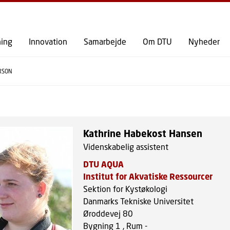
GÅ TIL PRIMÆRT INDHOLD (TRYK ENTER).
ning
Innovation
Samarbejde
Om DTU
Nyheder
RSON
Kathrine Habekost Hansen
Videnskabelig assistent
DTU AQUA
Institut for Akvatiske Ressourcer
Sektion for Kystøkologi
Danmarks Tekniske Universitet
Øroddevej 80
Bygning 1 , Rum -