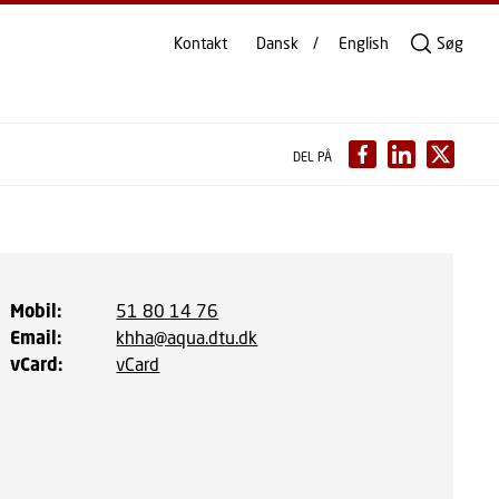
Kontakt
Dansk
English
Søg
DEL PÅ
Mobil
:
51 80 14 76
Email
:
khha@aqua.dtu.dk
vCard
:
vCard