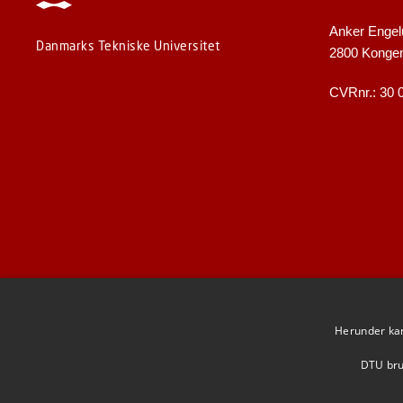
Anker Engel
Danmarks Tekniske Universitet
2800 Konge
CVRnr.: 30 
Herunder kan 
DTU brug