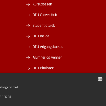
Kursusbasen
DTU Career Hub
student.dtu.dk
DTU Inside
DTU Adgangskursus
Alumner og venner
DTU Bibliotek
DTU Orbit
tilbage ved at
DANISH
mering og
DANISH