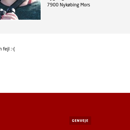
7900
Nykøbing Mors
 fejl :-(
GENVEJE