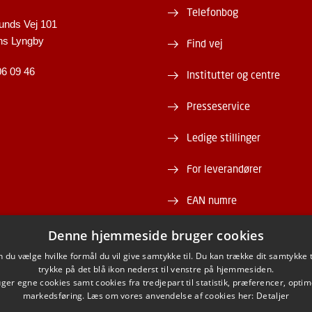
Telefonbog
unds Vej 101
ns Lyngby
Find vej
06 09 46
Institutter og centre
Presseservice
Ledige stillinger
For leverandører
EAN numre
Webshop
Denne hjemmeside bruger cookies
du vælge hvilke formål du vil give samtykke til. Du kan trække dit samtykke 
DTU Serviceportal
trykke på det blå ikon nederst til venstre på hjemmesiden.
er egne cookies samt cookies fra tredjepart til statistik, præferencer, opti
markedsføring. Læs om vores anvendelse af cookies her:
Detaljer