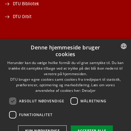
DTU Bibliotek
DTU Orbit
Denne hjemmeside bruger
cookies
FACEBOOK
DANISH
Herunder kan du vælge hvilke formål du vil give samtykke til. Du kan
trække dit samtykke tilbage ved at trykke på det blå ikon nederst til
INSTAGRAM
DANISH
venstre på hjemmesiden.
DTU bruger egne cookies samt cookies fra tredjepart til statistik,
ENGLISH
præferencer, optimering og markedsføring. Læs om vores
LINKEDIN
anvendelse af cookies her:
Detaljer
ABSOLUT NØDVENDIGE
MÅLRETNING
YOUTUBE
FUNKTIONALITET
Brug af personoplysninger
KUN NØDVENDIGE
ACCEPTER ALLE