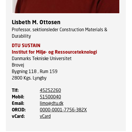
Lisbeth M. Ottosen
Professor, sektionsleder Construction Materials &
Durability
DTU SUSTAIN
Institut for Miljø- og Ressourceteknologi
Danmarks Tekniske Universitet
Brovej
Bygning 118 , Rum 159
2800
Kgs. Lyngby
Tlf
:
45252260
Mobil
:
51500040
Email
:
limo@dtu.dk
ORCID
:
0000-0001-7756-382X
vCard
:
vCard