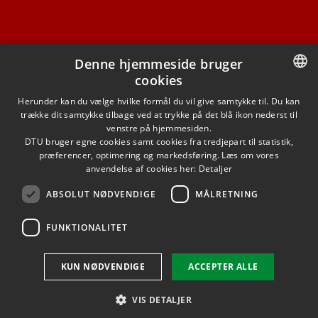
Denne hjemmeside bruger
cookies
FACEBOOK
DANISH
Herunder kan du vælge hvilke formål du vil give samtykke til. Du kan
trække dit samtykke tilbage ved at trykke på det blå ikon nederst til
INSTAGRAM
DANISH
venstre på hjemmesiden.
DTU bruger egne cookies samt cookies fra tredjepart til statistik,
ENGLISH
præferencer, optimering og markedsføring. Læs om vores
LINKEDIN
anvendelse af cookies her:
Detaljer
ABSOLUT NØDVENDIGE
MÅLRETNING
YOUTUBE
FUNKTIONALITET
Brug af personoplysninger
KUN NØDVENDIGE
ACCEPTER ALLE
Cookieoversigt
Tilgængelighedserklæring
VIS DETALJER