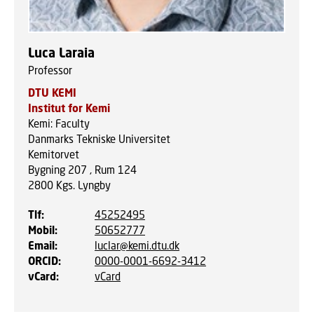
Luca Laraia
Professor
DTU KEMI
Institut for Kemi
Kemi: Faculty
Danmarks Tekniske Universitet
Kemitorvet
Bygning 207 , Rum 124
2800
Kgs. Lyngby
Tlf
:
45252495
Mobil
:
50652777
Email
:
luclar@kemi.dtu.dk
ORCID
:
0000-0001-6692-3412
vCard
:
vCard