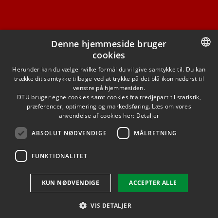
Denne hjemmeside bruger
cookies
FACEBOOK
DANISH
Herunder kan du vælge hvilke formål du vil give samtykke til. Du kan
trække dit samtykke tilbage ved at trykke på det blå ikon nederst til
INSTAGRAM
DANISH
venstre på hjemmesiden.
DTU bruger egne cookies samt cookies fra tredjepart til statistik,
ENGLISH
præferencer, optimering og markedsføring. Læs om vores
LINKEDIN
anvendelse af cookies her:
Detaljer
ABSOLUT NØDVENDIGE
MÅLRETNING
YOUTUBE
FUNKTIONALITET
Brug af personoplysninger
KUN NØDVENDIGE
ACCEPTER ALLE
Cookieoversigt
Tilgængelighedserklæring
VIS DETALJER