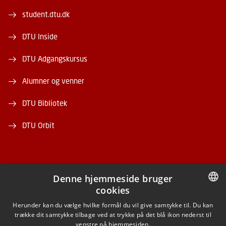
student.dtu.dk
DTU Inside
DTU Adgangskursus
Alumner og venner
DTU Bibliotek
DTU Orbit
Denne hjemmeside bruger
cookies
FACEBOOK
DANISH
Herunder kan du vælge hvilke formål du vil give samtykke til. Du kan
trække dit samtykke tilbage ved at trykke på det blå ikon nederst til
INSTAGRAM
DANISH
venstre på hjemmesiden.