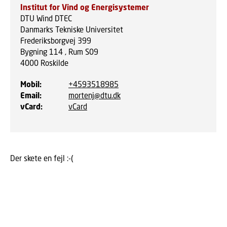
Institut for Vind og Energisystemer
DTU Wind DTEC
Danmarks Tekniske Universitet
Frederiksborgvej 399
Bygning 114 , Rum S09
4000
Roskilde
Mobil
:
+4593518985
Email
:
mortenj@dtu.dk
vCard
:
vCard
Der skete en fejl :-(