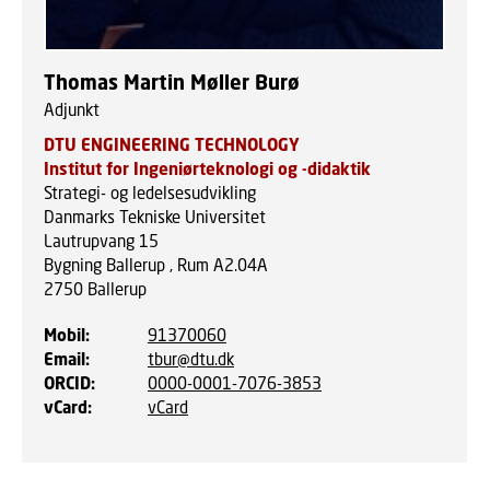
Thomas Martin Møller Burø
Adjunkt
DTU ENGINEERING TECHNOLOGY
Institut for Ingeniørteknologi og -didaktik
Strategi- og ledelsesudvikling
Danmarks Tekniske Universitet
Lautrupvang 15
Bygning Ballerup , Rum A2.04A
2750
Ballerup
Mobil
:
91370060
Email
:
tbur@dtu.dk
ORCID
:
0000-0001-7076-3853
vCard
:
vCard