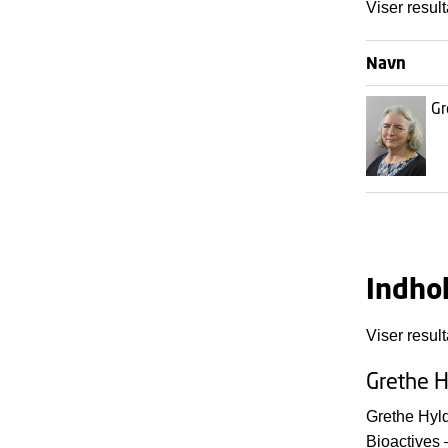
Viser result
Navn
Gr
Indho
Viser result
Grethe H
Grethe Hyl
Bioactives 