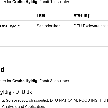
ater for
Grethe Hyldig
. Fandt
1
resultater
Titel
Afdeling
ethe Hyldig
Seniorforsker
DTU Fødevareinstitu
ld
ater for
Grethe Hyldig
. Fandt
2
resultater
yldig - DTU.dk
dig. Senior research scientist. DTU NATIONAL FOOD INSTITUTE
– Analysis and Application.