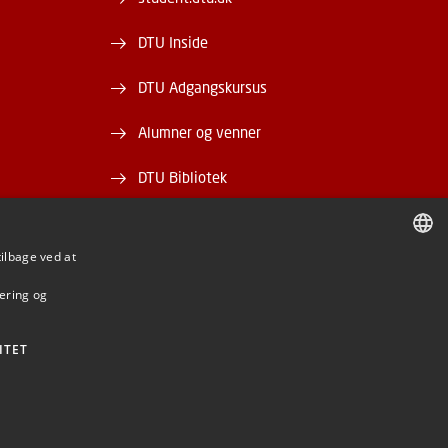
DTU Inside
DTU Adgangskursus
Alumner og venner
DTU Bibliotek
DTU Orbit
tilbage ved at
DANISH
mering og
DANISH
ENGLISH
ITET
BE