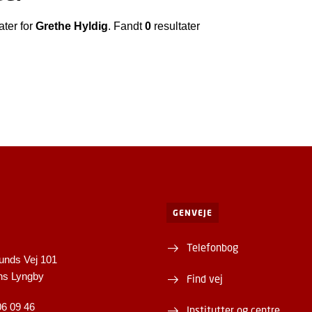
ater for
Grethe Hyldig
. Fandt
0
resultater
GENVEJE
Telefonbog
unds Vej 101
ns Lyngby
Find vej
06 09 46
Institutter og centre