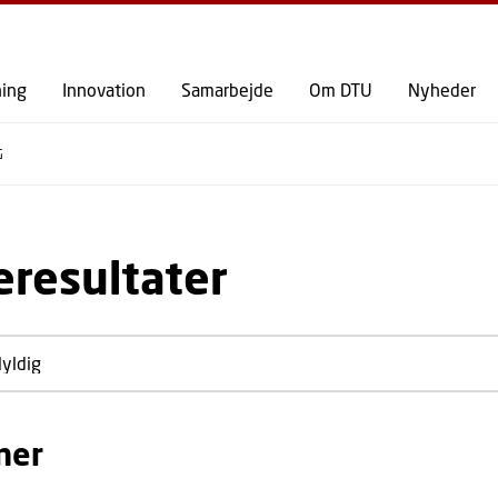
GÅ TIL PRIMÆRT INDHOLD (TRYK ENTER).
ning
Innovation
Samarbejde
Om DTU
Nyheder
G
resultater
ner