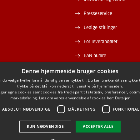
Presseservice
Ledige stillinger
For leverandører
EAN numre
Webshop
Denne hjemmeside bruger cookies
du vælge hvilke formål du vil give samtykke til. Du kan trække dit samtykke 
DTU Serviceportal
trykke på det blå ikon nederst til venstre på hjemmesiden.
er egne cookies samt cookies fra tredjepart til statistik, præferencer, opti
markedsføring. Læs om vores anvendelse af cookies her:
Detaljer
ABSOLUT NØDVENDIGE
MÅLRETNING
FUNKTIONAL
ACEBOOK
INSTAGRAM
LINKEDIN
YOUTU
KUN NØDVENDIGE
ACCEPTER ALLE