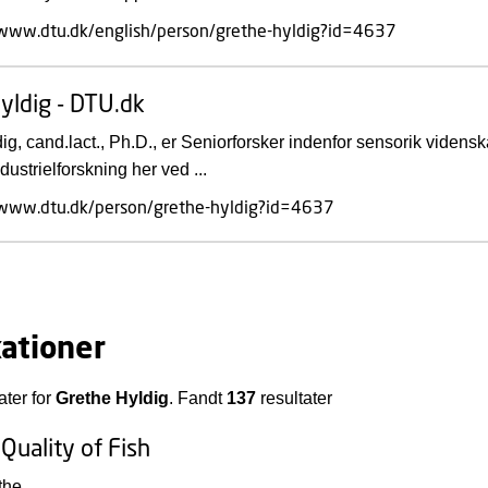
/www.dtu.dk/english/person/grethe-hyldig?id=4637
yldig - DTU.dk
ig, cand.lact., Ph.D., er Seniorforsker indenfor sensorik videns
ustrielforskning her ved ...
/www.dtu.dk/person/grethe-hyldig?id=4637
kationer
ater for
Grethe Hyldig
. Fandt
137
resultater
Quality of Fish
the