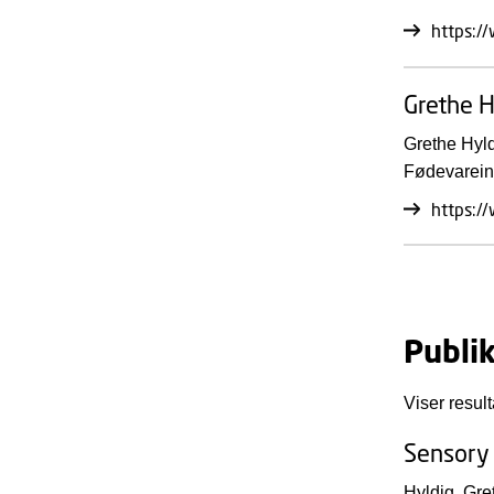
https:/
Grethe H
Grethe Hyld
Fødevareind
https:/
Publi
Viser result
Sensory 
Hyldig, Gre