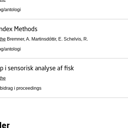
og/antologi
Index Methods
the
Bremner, A.
Martinsdóttir, E.
Schelvis, R.
og/antologi
 i sensorisk analyse af fisk
the
bidrag i proceedings
der