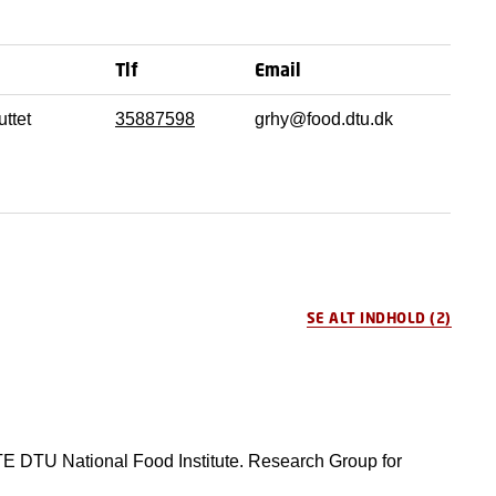
Tlf
Email
ttet
35887598
grhy@food.dtu.dk
SE ALT INDHOLD
(2)
 DTU National Food Institute. Research Group for