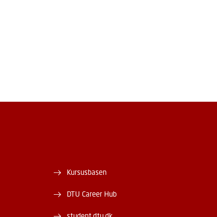
Kursusbasen
DTU Career Hub
student.dtu.dk