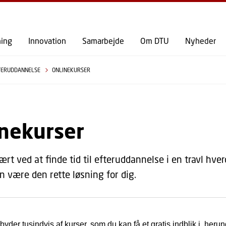
GÅ TIL PRIMÆRT INDHOLD (TRYK ENTER).
ning
Innovation
Samarbejde
Om DTU
Nyheder
TERUDDANNELSE
ONLINEKURSER
inekurser
ært ved at finde tid til efteruddannelse i en travl hve
n være den rette løsning for dig.
lbyder tusindvis af kurser, som du kan få et gratis indblik i, her