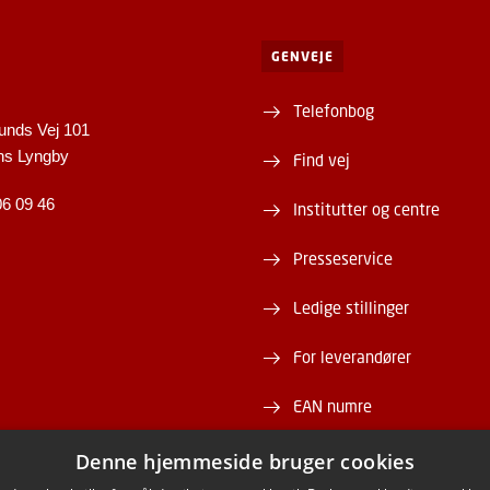
GENVEJE
Telefonbog
unds Vej 101
ns Lyngby
Find vej
06 09 46
Institutter og centre
Presseservice
Ledige stillinger
For leverandører
EAN numre
Webshop
Denne hjemmeside bruger cookies