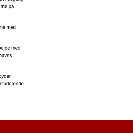
erne på
irma med
rbejde med
nhavns
lbyder
m studerende