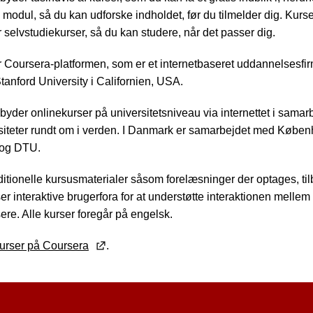
te modul, så du kan udforske indholdet, før du tilmelder dig. Kurs
 selvstudiekurser, så du kan studere, når det passer dig.
 Coursera-platformen, som er et internetbaseret uddannelsesf
tanford University i Californien, USA.
lbyder onlinekurser på universitetsniveau via internettet i sama
rsiteter rundt om i verden. I Danmark er samarbejdet med Købe
 og DTU.
ditionelle kursusmaterialer såsom forelæsninger der optages, ti
r interaktive brugerfora for at understøtte interaktionen melle
ere. Alle kurser foregår på engelsk.
urser på Coursera
.