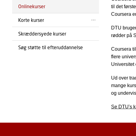
Onlinekurser
til det førs
Coursera er
Korte kurser
DTU bruger
Skræddersyede kurser
rødder på S
Søg støtte til efteruddannelse
Coursera ti
flere unive
Universitet
Ud over tra
mange kurse
og undervis
Se DTU's k