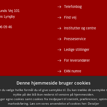
Telefonbog
unds Vej 101
ns Lyngby
Find vej
06 09 46
Institutter og centre
Presseservice
Ledige stillinger
For leverandører
EAN numre
Webshop
Denne hjemmeside bruger cookies
du vælge hvilke formål du vil give samtykke til. Du kan trække dit samtykke 
DTU Serviceportal
trykke på det blå ikon nederst til venstre på hjemmesiden.
er egne cookies samt cookies fra tredjepart til statistik, præferencer, opti
markedsføring. Læs om vores anvendelse af cookies her:
Detaljer