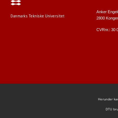
Anker Engel
Danmarks Tekniske Universitet
2800 Konge
CVRnr.: 30 
Herunder kan 
DTU brug