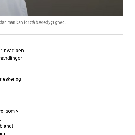
ordan man kan forstå bæredygtighed.
or, hvad den
 handlinger
ennesker og
ve, som vi
,
 blandt
om,