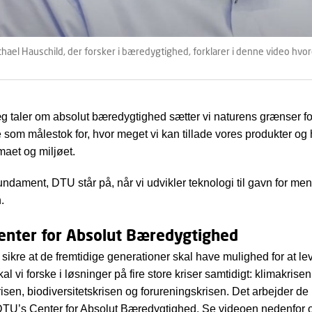
hael Hauschild, der forsker i bæredygtighed, forklarer i denne video hv
llæg taler om absolut bæredygtighed sætter vi naturens grænser f
e som målestok for, hvor meget vi kan tillade vores produkter og
maet og miljøet.
fundament, DTU står på, når vi udvikler teknologi til gavn for m
.
enter for Absolut Bæredygtighed
l sikre at de fremtidige generationer skal have mulighed for at le
kal vi forske i løsninger på fire store kriser samtidigt: klimakrisen
isen, biodiversitetskrisen og forureningskrisen. Det arbejder de
DTU’s Center for Absolut Bæredygtighed. Se videoen nedenfor 