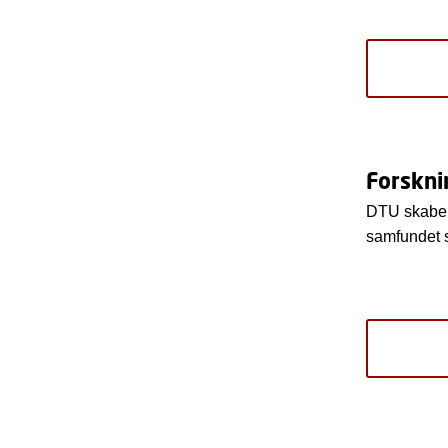
Forskn
DTU skaber 
samfundet s