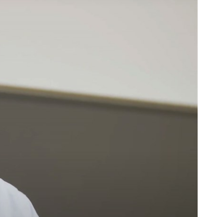
æver cookies
 tillade funktionalitet og målretning cookies