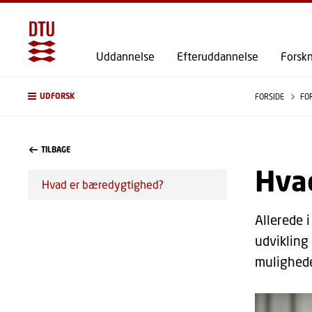
Uddannelse
Efteruddannelse
Forsk
UDFORSK
FORSIDE
FO
TILBAGE
Hva
Hvad er bæredygtighed?
Allerede 
udvikling
mulighede