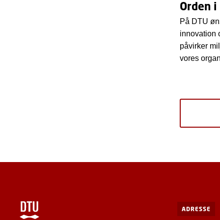
Orden i
På DTU ønsk
innovation 
påvirker mi
vores organ
ADRESSE