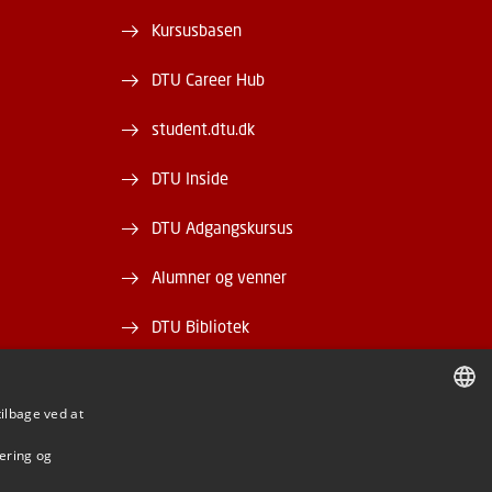
Kursusbasen
DTU Career Hub
student.dtu.dk
DTU Inside
DTU Adgangskursus
Alumner og venner
DTU Bibliotek
DTU Orbit
tilbage ved at
DANISH
mering og
DANISH