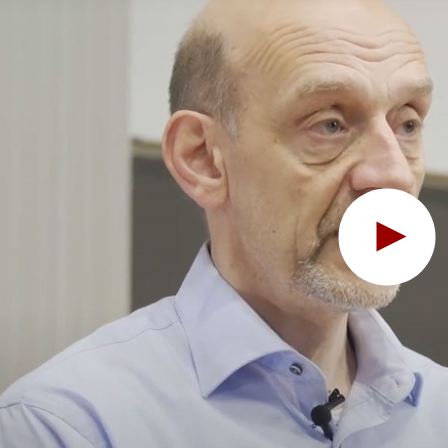
Hov, denne funktion kr
For at se indholdet skal du ændre dit
cookie-samtykke
til at