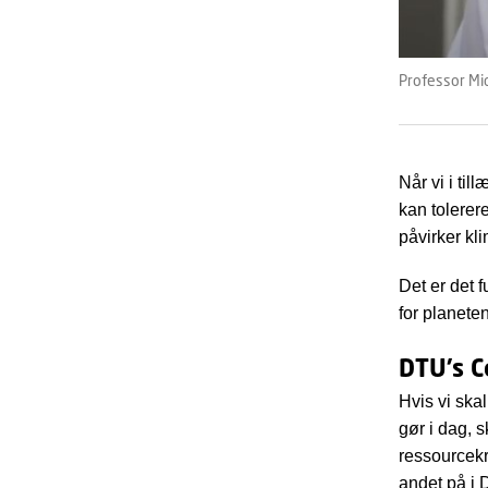
Professor Mic
Når vi i ti
kan tolerer
påvirker kli
Det er det 
for planeten
DTU’s C
Hvis vi ska
gør i dag, s
ressourcekr
andet på i 