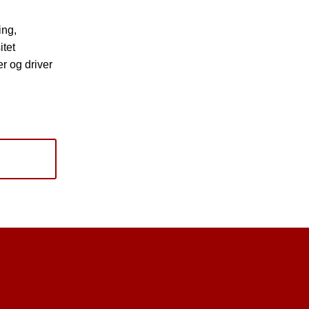
ing,
itet
r og driver