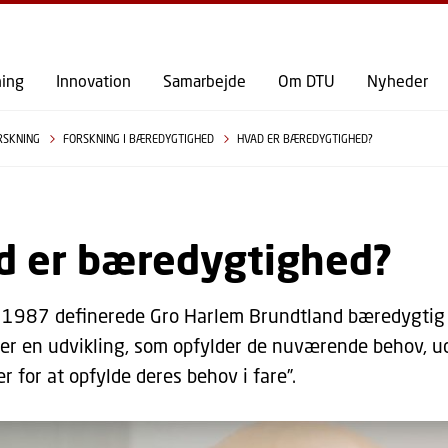
GÅ TIL PRIMÆRT INDHOLD (TRYK ENTER).
ning
Innovation
Samarbejde
Om DTU
Nyheder
RSKNING
FORSKNING I BÆREDYGTIGHED
HVAD ER BÆREDYGTIGHED?
d er bæredygtighed?
i 1987 definerede Gro Harlem Brundtland bæredygtig 
 er en udvikling, som opfylder de nuværende behov, u
r for at opfylde deres behov i fare”.