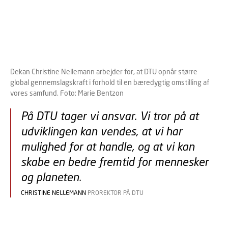
Omstilling til vedvarende energikilder
for bl.a.:
Power-to-X
Fødevarer baseret på mikroorganismer
Biosolutions
Bioteknologi og biosolutions
Klimapolitik og konsekvensvurderinger
Ernæring
Dekan Christine Nellemann arbejder for, at DTU opnår større
Fødevaresikkerhed
global gennemslagskraft i forhold til en bæredygtig omstilling af
Plantebaserede fødevarer
vores samfund. Foto: Marie Bentzon
Nye produktionsmetoder og design af
På DTU tager vi ansvar. Vi tror på at
fødevaresystemer
udviklingen kan vendes, at vi har
mulighed for at handle, og at vi kan
skabe en bedre fremtid for mennesker
og planeten.
CHRISTINE NELLEMANN
PROREKTOR PÅ DTU