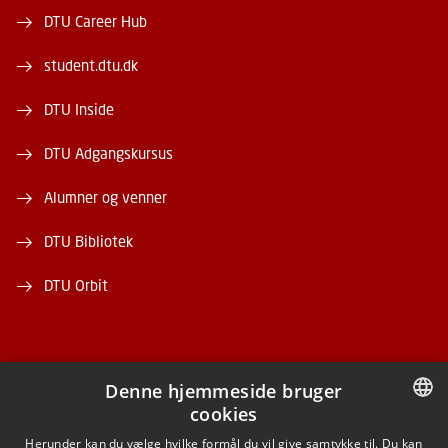
DTU Career Hub
student.dtu.dk
DTU Inside
DTU Adgangskursus
Alumner og venner
DTU Bibliotek
DTU Orbit
Denne hjemmeside bruger
cookies
FACEBOOK
DANISH
Herunder kan du vælge hvilke formål du vil give samtykke til. Du kan