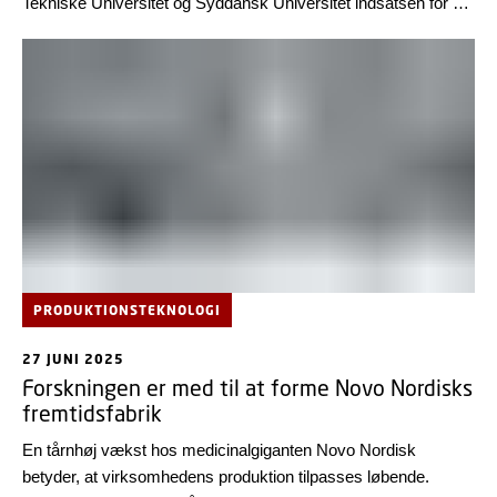
Tekniske Universitet og Syddansk Universitet indsatsen for en
mere bæredygtig byggesektor. De fire universiteter skal i en
historisk forskningsindsats skabe ny viden, der kan gøre en
afgørende forskel for vores klima, miljø og biodiversitet.
PRODUKTIONSTEKNOLOGI
27 JUNI 2025
Forskningen er med til at forme Novo Nordisks
fremtidsfabrik
En tårnhøj vækst hos medicinalgiganten Novo Nordisk
betyder, at virksomhedens produktion tilpasses løbende.