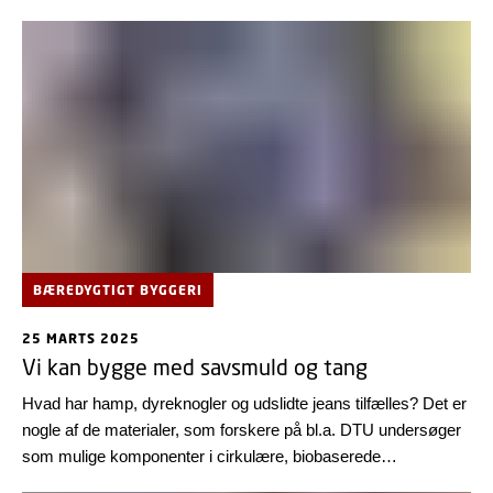
mindre CO2-aftryk og tackler dermed to problemer på én
gang.
BÆREDYGTIGT BYGGERI
25 MARTS 2025
Vi kan bygge med savsmuld og tang
Hvad har hamp, dyreknogler og udslidte jeans tilfælles? Det er
nogle af de materialer, som forskere på bl.a. DTU undersøger
som mulige komponenter i cirkulære, biobaserede
byggematerialer, der har et mindre træk på Jordens