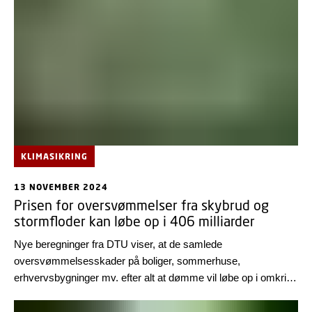
KLIMASIKRING
13 NOVEMBER 2024
Prisen for oversvømmelser fra skybrud og
stormfloder kan løbe op i 406 milliarder
Nye beregninger fra DTU viser, at de samlede
oversvømmelsesskader på boliger, sommerhuse,
erhvervsbygninger mv. efter alt at dømme vil løbe op i omkring
406 milliarder kroner over de næste 100 år. Beregningerne
viser samtidig, at der er milliarder at spare, hvis Danmark