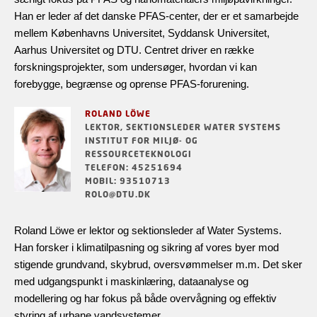
Han er leder af det danske PFAS-center, der er et samarbejde
mellem Københavns Universitet, Syddansk Universitet,
Aarhus Universitet og DTU. Centret driver en række
forskningsprojekter, som undersøger, hvordan vi kan
forebygge, begrænse og oprense PFAS-forurening.
ROLAND LÖWE
LEKTOR, SEKTIONSLEDER WATER SYSTEMS
INSTITUT FOR MILJØ- OG
RESSOURCETEKNOLOGI
TELEFON: 45251694
MOBIL: 93510713
ROLO@DTU.DK
Roland Löwe er lektor og sektionsleder af Water Systems.
Han forsker i klimatilpasning og sikring af vores byer mod
stigende grundvand, skybrud, oversvømmelser m.m. Det sker
med udgangspunkt i maskinlæring, dataanalyse og
modellering og har fokus på både overvågning og effektiv
styring af urbane vandsystemer.