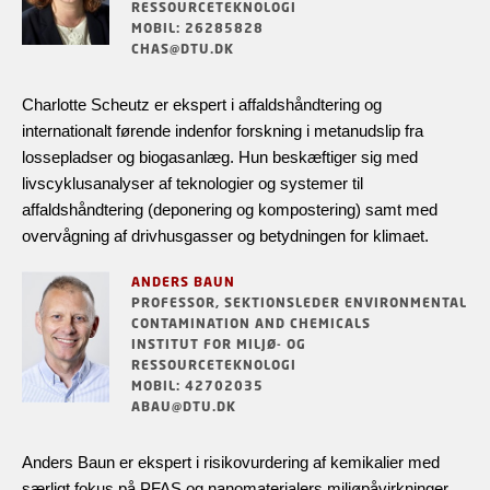
RESSOURCETEKNOLOGI
MOBIL: 26285828
CHAS@DTU.DK
Charlotte Scheutz er ekspert i affaldshåndtering og
internationalt førende indenfor forskning i metanudslip fra
lossepladser og biogasanlæg. Hun beskæftiger sig med
livscyklusanalyser af teknologier og systemer til
affaldshåndtering (deponering og kompostering) samt med
overvågning af drivhusgasser og betydningen for klimaet.
ANDERS BAUN
PROFESSOR, SEKTIONSLEDER ENVIRONMENTAL
CONTAMINATION AND CHEMICALS
INSTITUT FOR MILJØ- OG
RESSOURCETEKNOLOGI
MOBIL: 42702035
ABAU@DTU.DK
Anders Baun er ekspert i risikovurdering af kemikalier med
særligt fokus på PFAS og nanomaterialers miljøpåvirkninger.