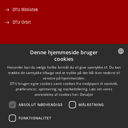
DTU Bibliotek
DTU Orbit
Denne hjemmeside bruger
cookies
FACEBOOK
DANISH
Herunder kan du vælge hvilke formål du vil give samtykke til. Du kan
trække dit samtykke tilbage ved at trykke på det blå ikon nederst til
INSTAGRAM
DANISH
venstre på hjemmesiden.
DTU bruger egne cookies samt cookies fra tredjepart til statistik,
ENGLISH
præferencer, optimering og markedsføring. Læs om vores
LINKEDIN
anvendelse af cookies her:
Detaljer
ABSOLUT NØDVENDIGE
MÅLRETNING
YOUTUBE
FUNKTIONALITET