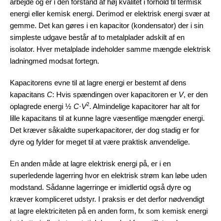
arbejde og er i den forstand af høj kvalitet i forhold til termisk
energi eller kemisk energi. Derimod er elektrisk energi svær at
gemme. Det kan gøres i en kapacitor (kondensator) der i sin
simpleste udgave består af to metalplader adskilt af en
isolator. Hver metalplade indeholder samme mængde elektrisk
ladning
med modsat fortegn.
Kapacitorens evne til at lagre energi er bestemt af dens
kapacitans
C
: Hvis spændingen over kapacitoren er
V
, er den
2
oplagrede energi ½
C
·
V
. Almindelige kapacitorer har alt for
lille kapacitans til at kunne lagre væsentlige mængder energi.
Det kræver såkaldte superkapacitorer, der dog stadig er for
dyre og fylder for meget til at være praktisk anvendelige.
En anden måde at lagre elektrisk energi på, er i en
superledende lagerring hvor en elektrisk strøm kan løbe uden
modstand. Sådanne lagerringe er imidlertid også dyre og
kræver kompliceret udstyr. I praksis er det derfor nødvendigt
at lagre elektriciteten på en anden form, fx som kemisk energi