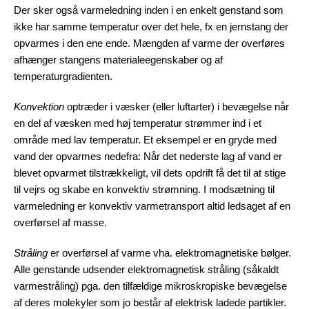
Der sker også varmeledning inden i en enkelt genstand som
ikke har samme temperatur over det hele, fx en jernstang der
opvarmes i den ene ende. Mængden af varme der overføres
afhænger stangens materialeegenskaber og af
temperaturgradienten.
Konvektion
optræder i væsker (eller luftarter) i bevægelse når
en del af væsken med høj temperatur strømmer ind i et
område med lav temperatur. Et eksempel er en gryde med
vand der opvarmes nedefra: Når det nederste lag af vand er
blevet opvarmet tilstrækkeligt, vil dets opdrift få det til at stige
til vejrs og skabe en konvektiv strømning. I modsætning til
varmeledning er konvektiv varmetransport altid ledsaget af en
overførsel af masse.
Stråling
er overførsel af varme vha. elektromagnetiske bølger.
Alle genstande udsender elektromagnetisk stråling (såkaldt
varmestråling) pga. den tilfældige mikroskropiske bevægelse
af deres molekyler som jo består af elektrisk ladede partikler.