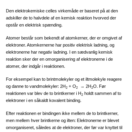
Den elektrokemiske celles virkemåde er baseret på at den
adskiller de to halvdele af en kemisk reaktion hvorved der
opstår en elektrisk spænding.
Atomer består som bekendt af atomkerner, der er omgivet af
elektroner. Atomkernerne har positiv elektrisk ladning, og
elektronerne har negativ ladning. I en sædvanlig kemisk
reaktion sker der en omorganisering af elektronerne i de
atomer, der indgår i reaktionen.
For eksempel kan to brintmolekyler og et iltmolekyle reagere
og danne to vandmolekyler: 2H
+ O
→ 2H
O. Før
2
2
2
reaktionen var blev de to brintkerner i H
holdt sammen af to
2
elektroner i en såkaldt kovalent binding.
Efter reaktionen er bindingen ikke mellem de to brintkerner,
men mellem hver brintkerne og ilten: Elektronerne er blevet
omorganiseret, således at de elektroner, der før var knyttet til