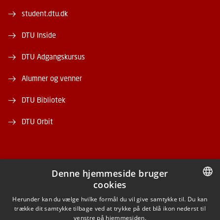
student.dtu.dk
DTU Inside
DTU Adgangskursus
Alumner og venner
DTU Bibliotek
DTU Orbit
Denne hjemmeside bruger
cookies
FACEBOOK
DANISH
Herunder kan du vælge hvilke formål du vil give samtykke til. Du kan
trække dit samtykke tilbage ved at trykke på det blå ikon nederst til
INSTAGRAM
DANISH
venstre på hjemmesiden.