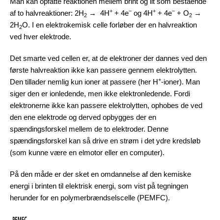
Man kan opfatte reaktionen mellem brint og ilt som bestående
+
–
+
–
af to halvreaktioner: 2H
→ 4H
+ 4e
og 4H
+ 4e
+ O
→
2
2
2H
O. I en elektrokemisk celle forløber der en halvreaktion
2
ved hver elektrode.
Det smarte ved cellen er, at de elektroner der dannes ved den
første halvreaktion ikke kan passere gennem elektrolytten.
+
Den tillader nemlig kun ioner at passere (her H
-ioner). Man
siger den er ionledende, men ikke elektronledende. Fordi
elektronerne ikke kan passere elektrolytten, ophobes de ved
den ene elektrode og derved opbygges der en
spændingsforskel mellem de to elektroder. Denne
spændingsforskel kan så drive en strøm i det ydre kredsløb
(som kunne være en elmotor eller en computer).
På den måde er der sket en omdannelse af den kemiske
energi i brinten til elektrisk energi, som vist på tegningen
herunder for en polymerbrændselscelle (PEMFC).