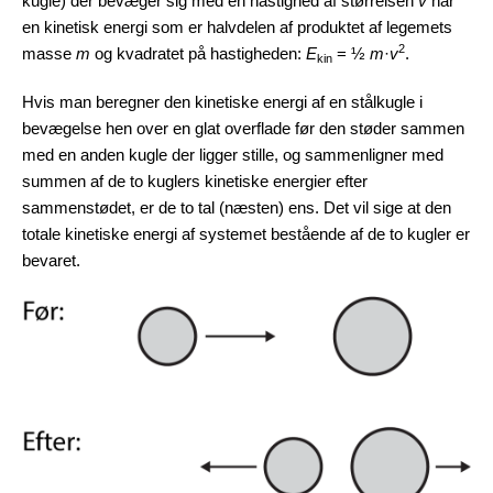
kugle) der bevæger sig med en hastighed af størrelsen
v
har
en kinetisk energi som er halvdelen af produktet af legemets
2
masse
m
og kvadratet på hastigheden:
E
= ½
m
·
v
.
kin
Hvis man beregner den kinetiske energi af en stålkugle i
bevægelse hen over en glat overflade før den støder sammen
med en anden kugle der ligger stille, og sammenligner med
summen af de to kuglers kinetiske energier efter
sammenstødet, er de to tal (næsten) ens. Det vil sige at den
totale kinetiske energi af systemet bestående af de to kugler er
bevaret.