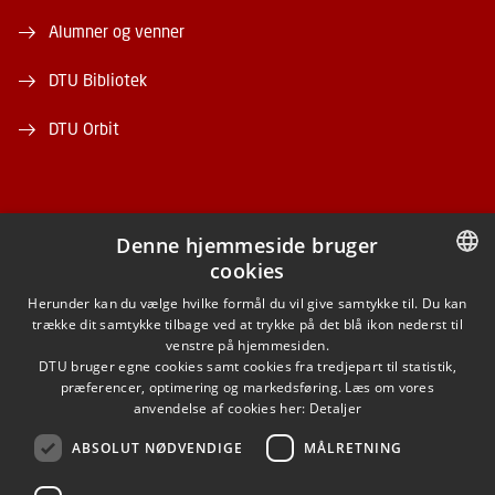
Alumner og venner
DTU Bibliotek
DTU Orbit
Denne hjemmeside bruger
cookies
FACEBOOK
DANISH
Herunder kan du vælge hvilke formål du vil give samtykke til. Du kan
trække dit samtykke tilbage ved at trykke på det blå ikon nederst til
INSTAGRAM
DANISH
venstre på hjemmesiden.
DTU bruger egne cookies samt cookies fra tredjepart til statistik,
ENGLISH
præferencer, optimering og markedsføring. Læs om vores
LINKEDIN
anvendelse af cookies her:
Detaljer
ABSOLUT NØDVENDIGE
MÅLRETNING
YOUTUBE